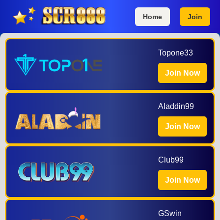
Home
Join
Topone33
Join Now
Aladdin99
Join Now
Club99
Join Now
GSwin