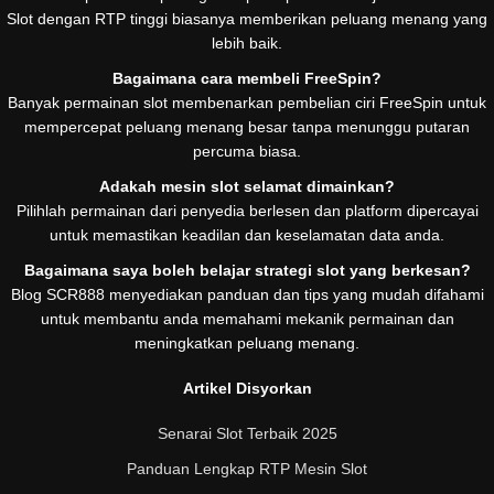
Slot dengan RTP tinggi biasanya memberikan peluang menang yang
lebih baik.
Bagaimana cara membeli FreeSpin?
Banyak permainan slot membenarkan pembelian ciri FreeSpin untuk
mempercepat peluang menang besar tanpa menunggu putaran
percuma biasa.
Adakah mesin slot selamat dimainkan?
Pilihlah permainan dari penyedia berlesen dan platform dipercayai
untuk memastikan keadilan dan keselamatan data anda.
Bagaimana saya boleh belajar strategi slot yang berkesan?
Blog SCR888 menyediakan panduan dan tips yang mudah difahami
untuk membantu anda memahami mekanik permainan dan
meningkatkan peluang menang.
Artikel Disyorkan
Senarai Slot Terbaik 2025
Panduan Lengkap RTP Mesin Slot