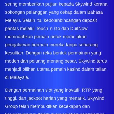
sering memberikan pujian kepada Skywind kerana
sokongan pelanggan yang cekap dalam Bahasa
Melayu. Selain itu, kebolehbincangan deposit
pantas melalui Touch 'n Go dan DuitNow
memudahkan pemain untuk memulakan
pengalaman bermain mereka tanpa sebarang
kesulitan. Dengan reka bentuk permainan yang
moden dan peluang menang besar, Skywind terus
menjadi pilihan utama pemain kasino dalam talian
di Malaysia.
Dengan permainan slot yang inovatif, RTP yang
tinggi, dan jackpot harian yang menarik, Skywind
Group telah membuktikan kecekapan dan