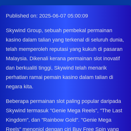
Published on: 2025-06-07 05:00:09
Skywind Group, sebuah pembekal permainan
kasino dalam talian yang terkenal di seluruh dunia,
telah memperoleh reputasi yang kukuh di pasaran
Malaysia. Dikenali kerana permainan slot inovatif
dan berkualiti tinggi, Skywind telah menarik
perhatian ramai pemain kasino dalam talian di
negara kita.
Beberapa permainan slot paling popular daripada
Skywind termasuk "Genie Mega Reels", "The Last
Kingdom", dan "Rainbow Gold". "Genie Mega
Reels" menonjol dengan ciri Buy Free Spin yang