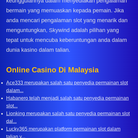
keunggulannya dalam menyediakan pengalaman
bermain yang memuaskan kepada pemain. Jika
anda mencari pengalaman slot yang menarik dan
menguntungkan, Skywind adalah pilihan yang
tepat untuk mencuba keberuntungan anda dalam
dunia kasino dalam talian.
Online Casino Di Malaysia
Ace333 merupakan salah satu penyedia permainan slot
dalam...
Habanero telah menjadi salah satu penyedia permainan
slot...
Lionking merupakan salah satu penyedia permainan slot
dal...
Lucky365 merupakan platform permainan slot dalam
talian y...