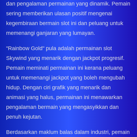
dan pengalaman permainan yang dinamik. Pemain
sering memberikan ulasan positif mengenai
kegembiraan bermain slot ini dan peluang untuk
memenangi ganjaran yang lumayan.
"Rainbow Gold" pula adalah permainan slot
Skywind yang menarik dengan jackpot progresif.
Pemain meminati permainan ini kerana peluang
untuk memenangi jackpot yang boleh mengubah
hidup. Dengan ciri grafik yang menarik dan
animasi yang halus, permainan ini menawarkan
pengalaman bermain yang mengasyikkan dan
penuh kejutan.
Berdasarkan maklum balas dalam industri, pemain