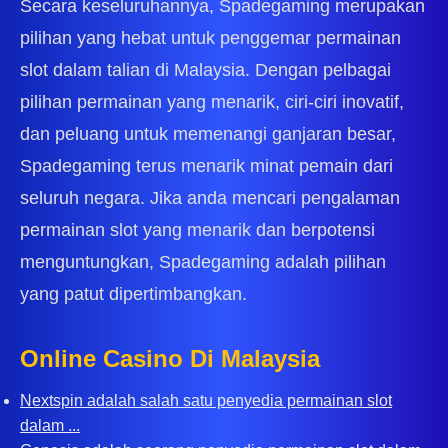
Secara keseluruhannya, Spadegaming merupakan
pilihan yang hebat untuk penggemar permainan
slot dalam talian di Malaysia. Dengan pelbagai
pilihan permainan yang menarik, ciri-ciri inovatif,
dan peluang untuk memenangi ganjaran besar,
Spadegaming terus menarik minat pemain dari
seluruh negara. Jika anda mencari pengalaman
permainan slot yang menarik dan berpotensi
menguntungkan, Spadegaming adalah pilihan
yang patut dipertimbangkan.
Online Casino Di Malaysia
Nextspin adalah salah satu penyedia permainan slot
dalam ...