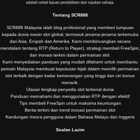
adalah untuk tujuan pendidikan dan rujukan sahaja.
Tentang SCR888
SCR888 Malaysia ialah blog profesional yang memberi tumpuan
kepada dunia mesin slot global, termasuk jenama-jenama terkemuka
dari Asia, Eropah dan Amerika. Kami membincangkan secara
mendalam tentang RTP (Return to Player), strategi membeli FreeSpin,
dan inovasi terkini dalam permainan slot.
Kami menyediakan panduan yang mudah difahami untuk membantu
pemain Malaysia membuat keputusan bijak dalam memilih permainan
slot terbaik dengan kadar kemenangan yang tinggi dan ciri bonus
menarik.
Ulasan lengkap penyedia slot terkenal dunia
Panduan memahami dan menggunakan RTP dengan efektif
Tips membeli FreeSpin untuk maksima keuntungan
Berita terkini dan trend inovasi permainan slot
Kandungan mesra pengguna dalam Bahasa Melayu dan Inggeris
Soalan Lazim