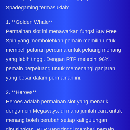
Spadegaming termasuklah:
1. **Golden Whale**
Permainan slot ini menawarkan fungsi Buy Free
Spin yang membolehkan pemain memilih untuk
membeli putaran percuma untuk peluang menang
yang lebih tinggi. Dengan RTP melebihi 96%,
pemain berpeluang untuk memenangi ganjaran
yang besar dalam permainan ini.
2. **Heroes**
Heroes adalah permainan slot yang menarik
dengan ciri Megaways, di mana jumlah cara untuk
menang boleh berubah setiap kali gulungan
dipusingkan. RTP yang tinggi memberi pemain