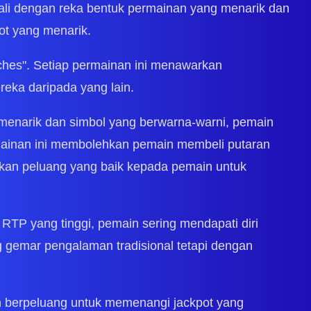
nali dengan reka bentuk permainan yang menarik dan
lot yang menarik.
Riches". Setiap permainan ini menawarkan
eka daripada yang lain.
g menarik dan simbol yang berwarna-warni, pemain
mainan ini membolehkan pemain membeli putaran
rikan peluang yang baik kepada pemain untuk
RTP yang tinggi, pemain sering mendapati diri
 gemar pengalaman tradisional tetapi dengan
n berpeluang untuk memenangi jackpot yang