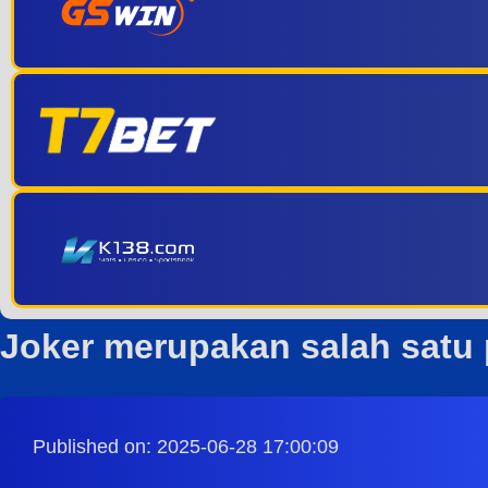
Joker merupakan salah satu 
Published on: 2025-06-28 17:00:09