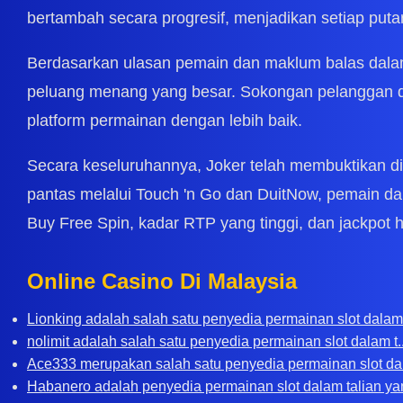
bertambah secara progresif, menjadikan setiap put
Berdasarkan ulasan pemain dan maklum balas dalam i
peluang menang yang besar. Sokongan pelanggan d
platform permainan dengan lebih baik.
Secara keseluruhannya, Joker telah membuktikan di
pantas melalui Touch 'n Go dan DuitNow, pemain dap
Buy Free Spin, kadar RTP yang tinggi, dan jackpot h
Online Casino Di Malaysia
Lionking adalah salah satu penyedia permainan slot dalam 
nolimit adalah salah satu penyedia permainan slot dalam t..
Ace333 merupakan salah satu penyedia permainan slot dal
Habanero adalah penyedia permainan slot dalam talian yan