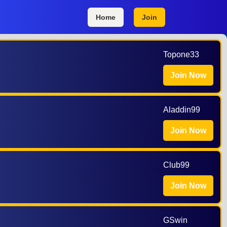
Home
Join
Topone33
Join Now
Aladdin99
Join Now
Club99
Join Now
GSwin