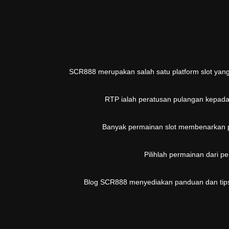
SCR888 merupakan salah satu platform slot yang p
RTP ialah peratusan pulangan kepada
Banyak permainan slot membenarkan p
Pilihlah permainan dari p
Blog SCR888 menyediakan panduan dan tip