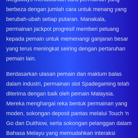
berbeza dengan jumlah cara untuk menang yang
berubah-ubah setiap putaran. Manakala,
permainan jackpot progresif memberi peluang
kepada pemain untuk memenangi ganjaran besar
yang terus meningkat seiring dengan pertaruhan
pemain lain.
Berdasarkan ulasan pemain dan maklum balas
dalam industri, permainan slot Spadegaming telah
diterima dengan baik oleh pemain Malaysia.
Mereka menghargai reka bentuk permainan yang
moden, sokongan deposit pantas melalui Touch 'n
Go dan DuitNow, serta sokongan pelanggan dalam
Bahasa Melayu yang memudahkan interaksi