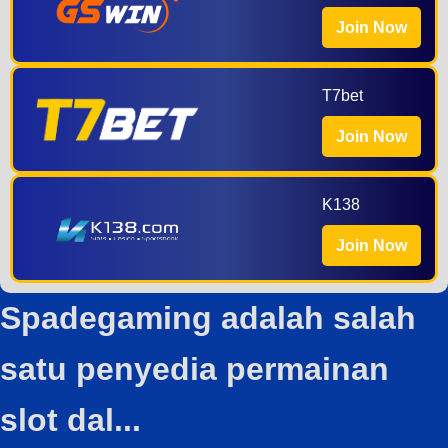
Join Now
T7bet
Join Now
K138
Join Now
Spadegaming adalah salah
satu penyedia permainan
slot dal...