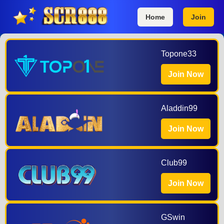
Home
Join
Topone33
Join Now
Aladdin99
Join Now
Club99
Join Now
GSwin