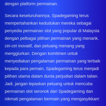
dengan platform permainan.
Secara keseluruhannya, Spadegaming terus
mempertahankan kedudukan mereka sebagai
penyedia permainan slot yang popular di Malaysia
dengan pelbagai pilihan permainan yang menarik,
ciri-ciri inovatif, dan peluang menang yang
menggiurkan. Dengan komitmen untuk
menyediakan pengalaman permainan yang terbaik
kepada para pemain, Spadegaming terus menjadi
pilihan utama dalam dunia perjudian dalam talian.
Jadi, jangan lepaskan peluang untuk mencuba
permainan slot seronok dari Spadegaming dan
nikmati pengalaman bermain yang mengasyikkan!