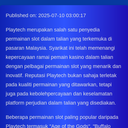
Published on: 2025-07-10 03:00:17
Playtech merupakan salah satu penyedia
permainan slot dalam talian yang terkemuka di
pasaran Malaysia. Syarikat ini telah memenangi
kepercayaan ramai pemain kasino dalam talian
dengan pelbagai permainan slot yang menarik dan
inovatif. Reputasi Playtech bukan sahaja terletak
pada kualiti permainan yang ditawarkan, tetapi
juga pada kebolehpercayaan dan keselamatan
platform perjudian dalam talian yang disediakan.
Beberapa permainan slot paling popular daripada
Playtech termasuk "Age of the Gods", "Buffalo