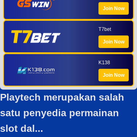
Join Now
T7bet
Join Now
K138
Join Now
Playtech merupakan salah
satu penyedia permainan
slot dal...