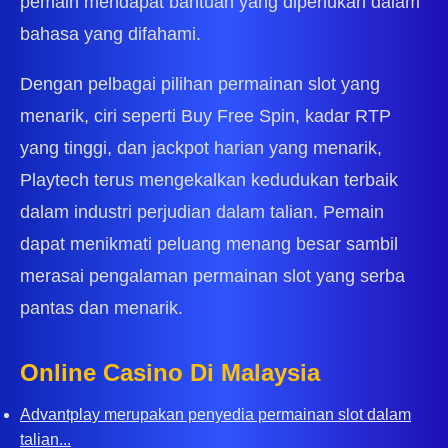
pemain mendapat bantuan yang diperlukan dalam
bahasa yang difahami.
Dengan pelbagai pilihan permainan slot yang
menarik, ciri seperti Buy Free Spin, kadar RTP
yang tinggi, dan jackpot harian yang menarik,
Playtech terus mengekalkan kedudukan terbaik
dalam industri perjudian dalam talian. Pemain
dapat menikmati peluang menang besar sambil
merasai pengalaman permainan slot yang serba
pantas dan menarik.
Online Casino Di Malaysia
Advantplay merupakan penyedia permainan slot dalam
talian...