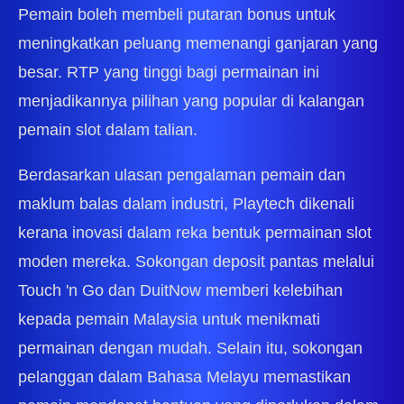
Pemain boleh membeli putaran bonus untuk
meningkatkan peluang memenangi ganjaran yang
besar. RTP yang tinggi bagi permainan ini
menjadikannya pilihan yang popular di kalangan
pemain slot dalam talian.
Berdasarkan ulasan pengalaman pemain dan
maklum balas dalam industri, Playtech dikenali
kerana inovasi dalam reka bentuk permainan slot
moden mereka. Sokongan deposit pantas melalui
Touch 'n Go dan DuitNow memberi kelebihan
kepada pemain Malaysia untuk menikmati
permainan dengan mudah. Selain itu, sokongan
pelanggan dalam Bahasa Melayu memastikan