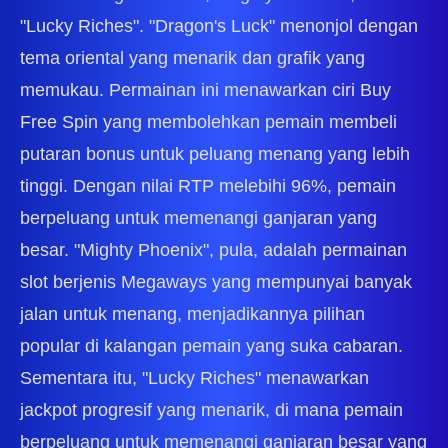
"Lucky Riches". "Dragon's Luck" menonjol dengan
tema oriental yang menarik dan grafik yang
memukau. Permainan ini menawarkan ciri Buy
Free Spin yang membolehkan pemain membeli
putaran bonus untuk peluang menang yang lebih
tinggi. Dengan nilai RTP melebihi 96%, pemain
berpeluang untuk memenangi ganjaran yang
besar. "Mighty Phoenix", pula, adalah permainan
slot berjenis Megaways yang mempunyai banyak
jalan untuk menang, menjadikannya pilihan
popular di kalangan pemain yang suka cabaran.
Sementara itu, "Lucky Riches" menawarkan
jackpot progresif yang menarik, di mana pemain
berpeluang untuk memenangi ganjaran besar yang