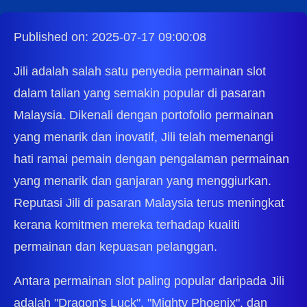
Published on: 2025-07-17 09:00:08
Jili adalah salah satu penyedia permainan slot
dalam talian yang semakin popular di pasaran
Malaysia. Dikenali dengan portofolio permainan
yang menarik dan inovatif, Jili telah memenangi
hati ramai pemain dengan pengalaman permainan
yang menarik dan ganjaran yang menggiurkan.
Reputasi Jili di pasaran Malaysia terus meningkat
kerana komitmen mereka terhadap kualiti
permainan dan kepuasan pelanggan.
Antara permainan slot paling popular daripada Jili
adalah "Dragon's Luck", "Mighty Phoenix", dan