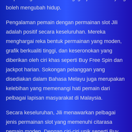
boleh mengubah hidup.
Pengalaman pemain dengan permainan slot Jili
adalah positif secara keseluruhan. Mereka
menghargai reka bentuk permainan yang moden,
grafik berkualiti tinggi, dan keseronokan yang
diberikan oleh ciri khas seperti Buy Free Spin dan
jackpot harian. Sokongan pelanggan yang
disediakan dalam Bahasa Melayu juga merupakan
kelebihan yang memenangi hati pemain dari
pelbagai lapisan masyarakat di Malaysia.
Secara keseluruhan, Jili menawarkan pelbagai
jenis permainan slot yang memenuhi citarasa
pemain moden. Dengan ciri-ciri unik seperti Buy