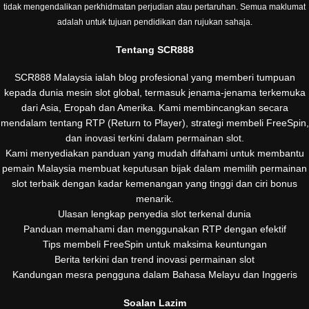
tidak mengendalikan perkhidmatan perjudian atau pertaruhan. Semua maklumat
adalah untuk tujuan pendidikan dan rujukan sahaja.
Tentang SCR888
SCR888 Malaysia ialah blog profesional yang memberi tumpuan
kepada dunia mesin slot global, termasuk jenama-jenama terkemuka
dari Asia, Eropah dan Amerika. Kami membincangkan secara
mendalam tentang RTP (Return to Player), strategi membeli FreeSpin,
dan inovasi terkini dalam permainan slot.
Kami menyediakan panduan yang mudah difahami untuk membantu
pemain Malaysia membuat keputusan bijak dalam memilih permainan
slot terbaik dengan kadar kemenangan yang tinggi dan ciri bonus
menarik.
Ulasan lengkap penyedia slot terkenal dunia
Panduan memahami dan menggunakan RTP dengan efektif
Tips membeli FreeSpin untuk maksima keuntungan
Berita terkini dan trend inovasi permainan slot
Kandungan mesra pengguna dalam Bahasa Melayu dan Inggeris
Soalan Lazim