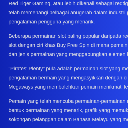
Red Tiger Gaming, atau lebih dikenali sebagai redt
telah memenangi pelbagai anugerah dalam industri per
pengalaman pengguna yang menarik.
Beberapa permainan slot paling popular daripada red
slot dengan ciri khas Buy Free Spin di mana pemai
dan jenis permainan yang menggabungkan elemen k
"Pirates' Plenty" pula adalah permainan slot yang
pengalaman bermain yang mengasyikkan dengan ciri
Megaways yang membolehkan pemain menikmati lebi
Pemain yang telah mencuba permainan-permainan r
bentuk permainan yang menarik, grafik yang memuk
sokongan pelanggan dalam Bahasa Melayu yang mem