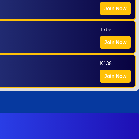
Join Now
T7bet
Join Now
K138
Join Now
.