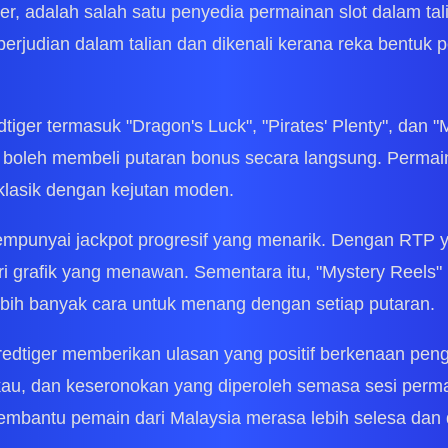
iger, adalah salah satu penyedia permainan slot dalam t
judian dalam talian dan dikenali kerana reka bentuk perm
tiger termasuk "Dragon's Luck", "Pirates' Plenty", dan 
n boleh membeli putaran bonus secara langsung. Perma
lasik dengan kejutan moden.
 mempunyai jackpot progresif yang menarik. Dengan RTP 
 grafik yang menawan. Sementara itu, "Mystery Reels
h banyak cara untuk menang dengan setiap putaran.
edtiger memberikan ulasan yang positif berkenaan pe
au, dan keseronokan yang diperoleh semasa sesi permai
bantu pemain dari Malaysia merasa lebih selesa dan 