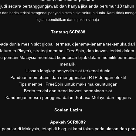
rjudi secara bertanggungjawab dan hanya jika anda berumur 18 tahun 
dan berita terkini mengenai penyedia mesin slot seluruh dunia. Kami tidak meng
tujuan pendidikan dan rujukan sahaja.
Tentang SCR888
pada dunia mesin slot global, termasuk jenama-jenama terkemuka da
eturn to Player), strategi membeli FreeSpin, dan inovasi terkini dalam 
emain Malaysia membuat keputusan bijak dalam memilih permainan s
menarik.
Ulasan lengkap penyedia slot terkenal dunia
Panduan memahami dan menggunakan RTP dengan efektif
Tips membeli FreeSpin untuk maksima keuntungan
Berita terkini dan trend inovasi permainan slot
Kandungan mesra pengguna dalam Bahasa Melayu dan Inggeris
Soalan Lazim
Apakah SCR888?
opular di Malaysia, tetapi di blog ini kami fokus pada ulasan dan pand