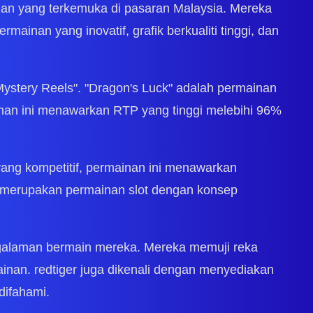
alian yang terkemuka di pasaran Malaysia. Mereka
ainan yang inovatif, grafik berkualiti tinggi, dan
"Mystery Reels". "Dragon's Luck" adalah permainan
inan ini menawarkan RTP yang tinggi melebihi 96%
yang kompetitif, permainan ini menawarkan
" merupakan permainan slot dengan konsep
ngalaman bermain mereka. Mereka memuji reka
nan. redtiger juga dikenali dengan menyediakan
difahami.