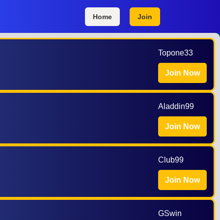
Home
Join
Topone33
Join Now
Aladdin99
Join Now
Club99
Join Now
GSwin