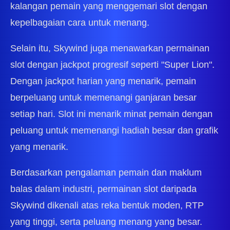
kalangan pemain yang menggemari slot dengan
kepelbagaian cara untuk menang.
Selain itu, Skywind juga menawarkan permainan
slot dengan jackpot progresif seperti "Super Lion".
Dengan jackpot harian yang menarik, pemain
berpeluang untuk memenangi ganjaran besar
setiap hari. Slot ini menarik minat pemain dengan
peluang untuk memenangi hadiah besar dan grafik
yang menarik.
Berdasarkan pengalaman pemain dan maklum
balas dalam industri, permainan slot daripada
Skywind dikenali atas reka bentuk moden, RTP
yang tinggi, serta peluang menang yang besar.