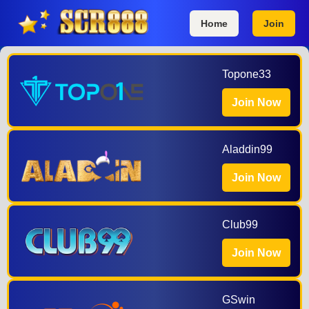
Home
Join
Topone33
Join Now
Aladdin99
Join Now
Club99
Join Now
GSwin