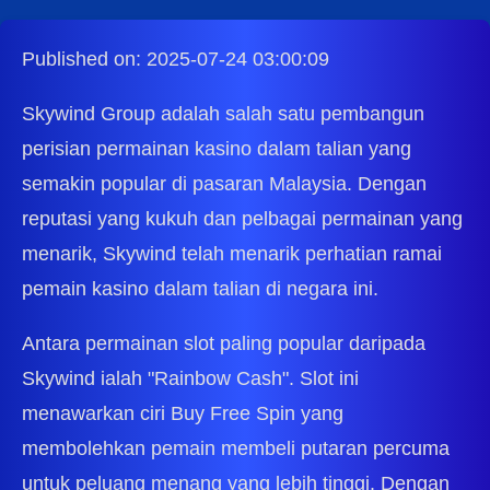
Published on: 2025-07-24 03:00:09
Skywind Group adalah salah satu pembangun
perisian permainan kasino dalam talian yang
semakin popular di pasaran Malaysia. Dengan
reputasi yang kukuh dan pelbagai permainan yang
menarik, Skywind telah menarik perhatian ramai
pemain kasino dalam talian di negara ini.
Antara permainan slot paling popular daripada
Skywind ialah "Rainbow Cash". Slot ini
menawarkan ciri Buy Free Spin yang
membolehkan pemain membeli putaran percuma
untuk peluang menang yang lebih tinggi. Dengan