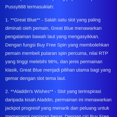
Pussy888 termasuklah:
1. **Great Blue** - Salah satu slot yang paling
diminati oleh pemain, Great Blue menawarkan
pengalaman bawah laut yang mengasyikkan.
Dengan fungsi Buy Free Spin yang membolehkan
pemain membeli putaran spin percuma, nilai RTP
yang tinggi melebihi 96%, dan jenis permainan
klasik, Great Blue menjadi pilihan utama bagi yang
gemar dengan slot tema laut.
2. **Aladdin's Wishes** - Slot yang terinspirasi
daripada kisah Aladdin, permainan ini menawarkan
jackpot progresif yang menarik dan peluang untuk
memenangi ganjaran besar. Dengan ciri Buy Free