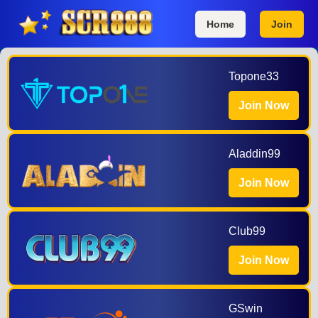
Home
Join
Topone33
Join Now
Aladdin99
Join Now
Club99
Join Now
GSwin