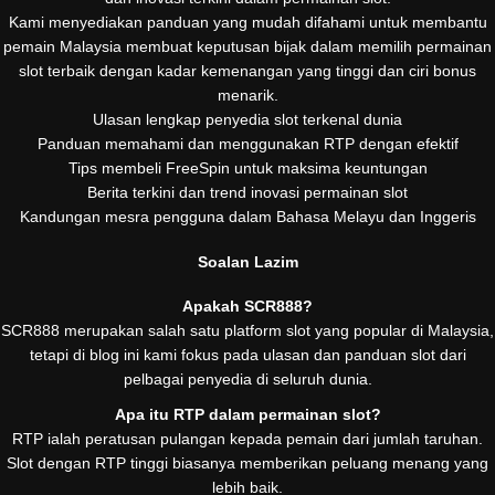
Kami menyediakan panduan yang mudah difahami untuk membantu
pemain Malaysia membuat keputusan bijak dalam memilih permainan
slot terbaik dengan kadar kemenangan yang tinggi dan ciri bonus
menarik.
Ulasan lengkap penyedia slot terkenal dunia
Panduan memahami dan menggunakan RTP dengan efektif
Tips membeli FreeSpin untuk maksima keuntungan
Berita terkini dan trend inovasi permainan slot
Kandungan mesra pengguna dalam Bahasa Melayu dan Inggeris
Soalan Lazim
Apakah SCR888?
SCR888 merupakan salah satu platform slot yang popular di Malaysia,
tetapi di blog ini kami fokus pada ulasan dan panduan slot dari
pelbagai penyedia di seluruh dunia.
Apa itu RTP dalam permainan slot?
RTP ialah peratusan pulangan kepada pemain dari jumlah taruhan.
Slot dengan RTP tinggi biasanya memberikan peluang menang yang
lebih baik.