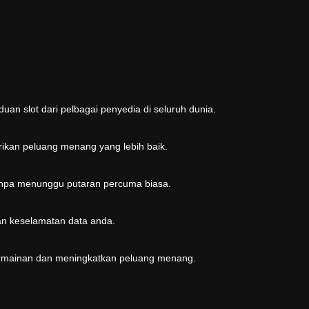
uan slot dari pelbagai penyedia di seluruh dunia.
ikan peluang menang yang lebih baik.
anpa menunggu putaran percuma biasa.
dan keselamatan data anda.
rmainan dan meningkatkan peluang menang.