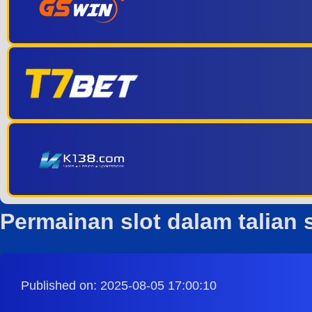
Permainan slot dalam talian s
Published on: 2025-08-05 17:00:10