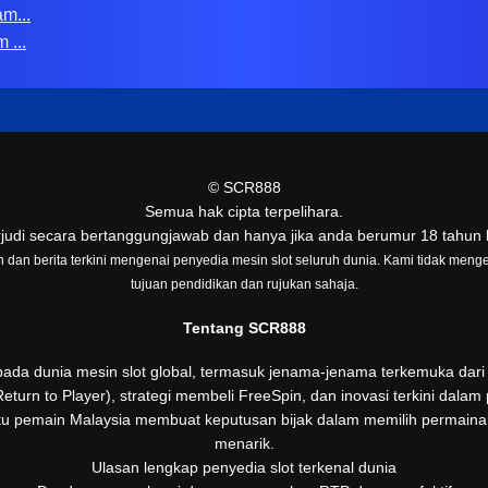
m...
 ...
©
SCR888
Semua hak cipta terpelihara.
rjudi secara bertanggungjawab dan hanya jika anda berumur 18 tahun 
dan berita terkini mengenai penyedia mesin slot seluruh dunia. Kami tidak meng
tujuan pendidikan dan rujukan sahaja.
Tentang SCR888
pada dunia mesin slot global, termasuk jenama-jenama terkemuka da
eturn to Player), strategi membeli FreeSpin, dan inovasi terkini dalam 
emain Malaysia membuat keputusan bijak dalam memilih permainan s
menarik.
Ulasan lengkap penyedia slot terkenal dunia