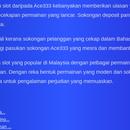
slot daripada Ace333 kebanyakan memberikan ulasan ya
ecekapan permainan yang lancar. Sokongan deposit pant
ia.
kenali kerana sokongan pelanggan yang cekap dalam Ba
gi pasukan sokongan Ace333 yang mesra dan membant
ot yang popular di Malaysia dengan pelbagai permainan 
rkan. Dengan reka bentuk permainan yang moden dan so
sia untuk pengalaman perjudian yang memuaskan.
...
no...
an ...