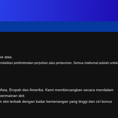
ke atas.
endalikan perkhidmatan perjudian atau pertaruhan. Semua maklumat adalah untuk
ri Asia, Eropah dan Amerika. Kami membincangkan secara mendalam
permainan slot.
lot terbaik dengan kadar kemenangan yang tinggi dan ciri bonus