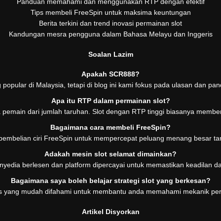
Panduan memahami dan menggunakan RTP dengan efektif
Tips membeli FreeSpin untuk maksima keuntungan
Berita terkini dan trend inovasi permainan slot
Kandungan mesra pengguna dalam Bahasa Melayu dan Inggeris
Soalan Lazim
Apakah SCR888?
opular di Malaysia, tetapi di blog ini kami fokus pada ulasan dan pand
Apa itu RTP dalam permainan slot?
 pemain dari jumlah taruhan. Slot dengan RTP tinggi biasanya member
Bagaimana cara membeli FreeSpin?
embelian ciri FreeSpin untuk mempercepat peluang menang besar t
Adakah mesin slot selamat dimainkan?
enyedia berlesen dan platform dipercayai untuk memastikan keadilan 
Bagaimana saya boleh belajar strategi slot yang berkesan?
s yang mudah difahami untuk membantu anda memahami mekanik pe
Artikel Disyorkan