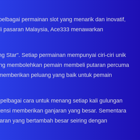
pelbagai permainan slot yang menarik dan inovatif,
 di pasaran Malaysia, Ace333 menawarkan
 Star". Setiap permainan mempunyai ciri-ciri unik
yang membolehkan pemain membeli putaran percuma
 memberikan peluang yang baik untuk pemain
pelbagai cara untuk menang setiap kali gulungan
ensi memberikan ganjaran yang besar. Sementara
jaran yang bertambah besar seiring dengan