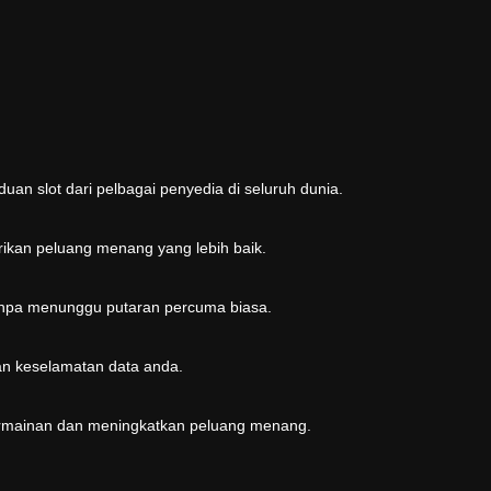
uan slot dari pelbagai penyedia di seluruh dunia.
ikan peluang menang yang lebih baik.
anpa menunggu putaran percuma biasa.
dan keselamatan data anda.
rmainan dan meningkatkan peluang menang.