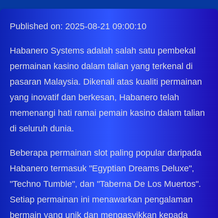
Published on: 2025-08-21 09:00:10
Habanero Systems adalah salah satu pembekal
permainan kasino dalam talian yang terkenal di
pasaran Malaysia. Dikenali atas kualiti permainan
yang inovatif dan berkesan, Habanero telah
memenangi hati ramai pemain kasino dalam talian
di seluruh dunia.
Beberapa permainan slot paling popular daripada
Habanero termasuk "Egyptian Dreams Deluxe",
"Techno Tumble", dan "Taberna De Los Muertos".
Setiap permainan ini menawarkan pengalaman
bermain yang unik dan mengasyikkan kepada