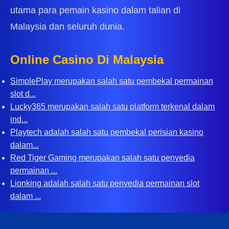
utama para pemain kasino dalam talian di
Malaysia dan seluruh dunia.
Online Casino Di Malaysia
SimplePlay merupakan salah satu pembekal permainan
slot d...
Lucky365 merupakan salah satu platform terkenal dalam
ind...
Playtech adalah salah satu pembekal perisian kasino
dalam...
Red Tiger Gaming merupakan salah satu penyedia
permainan ...
Lionking adalah salah satu penyedia permainan slot
dalam ...