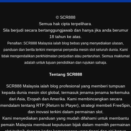
©
SCR888
Semua hak cipta terpelihara.
Sila berjudi secara bertanggungjawab dan hanya jika anda berumur
18 tahun ke atas.
Penafian: SCR888 Malaysia ialah blog bebas yang menyediakan ulasan,
panduan dan berita terkini mengenai penyedia mesin slot seluruh dunia. Kami
tidak mengendalikan perkhidmatan perjudian atau pertaruhan. Semua maklumat
adalah untuk tujuan pendidikan dan rujukan sahaja.
Tentang SCR888
SCR888 Malaysia ialah blog profesional yang memberi tumpuan
kepada dunia mesin slot global, termasuk jenama-jenama terkemuka
dari Asia, Eropah dan Amerika. Kami membincangkan secara
mendalam tentang RTP (Return to Player), strategi membeli FreeSpin,
dan inovasi terkini dalam permainan slot.
Kami menyediakan panduan yang mudah difahami untuk membantu
pemain Malaysia membuat keputusan bijak dalam memilih permainan