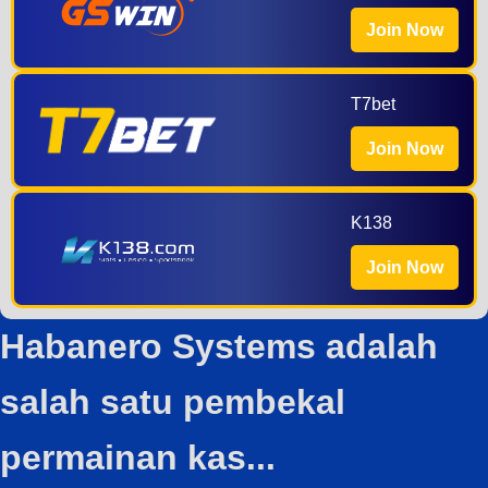
Join Now
T7bet
Join Now
K138
Join Now
Habanero Systems adalah
salah satu pembekal
permainan kas...