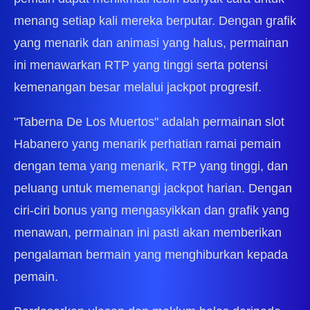
menang setiap kali mereka berputar. Dengan grafik
yang menarik dan animasi yang halus, permainan
ini menawarkan RTP yang tinggi serta potensi
kemenangan besar melalui jackpot progresif.
"Taberna De Los Muertos" adalah permainan slot
Habanero yang menarik perhatian ramai pemain
dengan tema yang menarik, RTP yang tinggi, dan
peluang untuk memenangi jackpot harian. Dengan
ciri-ciri bonus yang mengasyikkan dan grafik yang
menawan, permainan ini pasti akan memberikan
pengalaman bermain yang menghiburkan kepada
pemain.