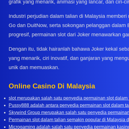
grafik yang menarik, animasi yang lancar, dan ciri-c
Industri perjudian dalam talian di Malaysia memberi
Go dan DuitNow, serta sokongan pelanggan dalam
progresif, permainan slot dari Joker menawarkan g
Dengan itu, tidak hairanlah bahawa Joker kekal se
yang menarik, ciri inovatif, dan ganjaran yang me
unik dan memuaskan.
Online Casino Di Malaysia
slot merupakan salah satu penyedia permainan slot dalam t
Pussy888 adalah antara penyedia permainan slot dalam tali
Skywind Group merupakan salah satu penyedia permainan 
Permainan slot dalam talian semakin popular di Malaysia d.
Microgaming adalah salah satu penyedia permainan kasino