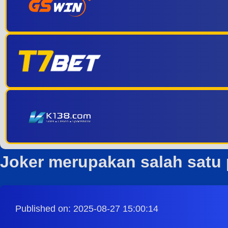
Joker merupakan salah satu 
Published on: 2025-08-27 15:00:14