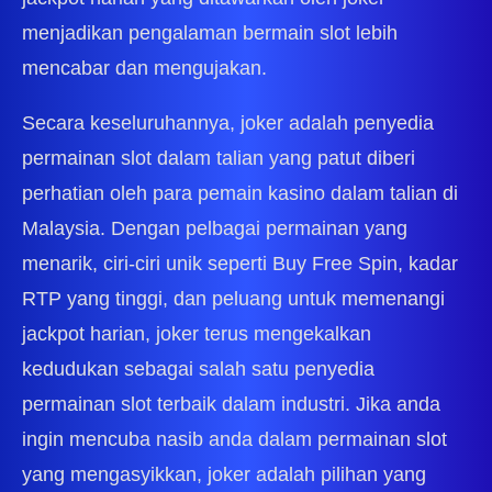
menjadikan pengalaman bermain slot lebih
mencabar dan mengujakan.
Secara keseluruhannya, joker adalah penyedia
permainan slot dalam talian yang patut diberi
perhatian oleh para pemain kasino dalam talian di
Malaysia. Dengan pelbagai permainan yang
menarik, ciri-ciri unik seperti Buy Free Spin, kadar
RTP yang tinggi, dan peluang untuk memenangi
jackpot harian, joker terus mengekalkan
kedudukan sebagai salah satu penyedia
permainan slot terbaik dalam industri. Jika anda
ingin mencuba nasib anda dalam permainan slot
yang mengasyikkan, joker adalah pilihan yang