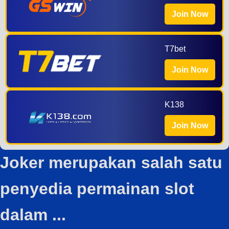
Join Now
T7bet
Join Now
K138
Join Now
Joker merupakan salah satu
penyedia permainan slot
dalam ...