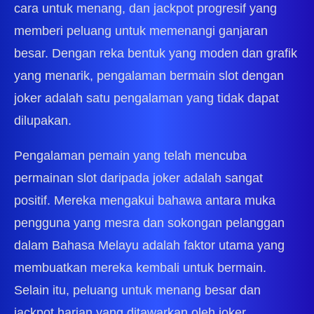
cara untuk menang, dan jackpot progresif yang
memberi peluang untuk memenangi ganjaran
besar. Dengan reka bentuk yang moden dan grafik
yang menarik, pengalaman bermain slot dengan
joker adalah satu pengalaman yang tidak dapat
dilupakan.
Pengalaman pemain yang telah mencuba
permainan slot daripada joker adalah sangat
positif. Mereka mengakui bahawa antara muka
pengguna yang mesra dan sokongan pelanggan
dalam Bahasa Melayu adalah faktor utama yang
membuatkan mereka kembali untuk bermain.
Selain itu, peluang untuk menang besar dan
jackpot harian yang ditawarkan oleh joker