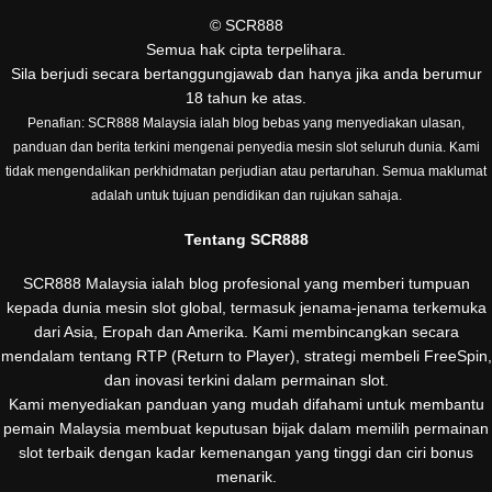
©
SCR888
Semua hak cipta terpelihara.
Sila berjudi secara bertanggungjawab dan hanya jika anda berumur
18 tahun ke atas.
Penafian: SCR888 Malaysia ialah blog bebas yang menyediakan ulasan,
panduan dan berita terkini mengenai penyedia mesin slot seluruh dunia. Kami
tidak mengendalikan perkhidmatan perjudian atau pertaruhan. Semua maklumat
adalah untuk tujuan pendidikan dan rujukan sahaja.
Tentang SCR888
SCR888 Malaysia ialah blog profesional yang memberi tumpuan
kepada dunia mesin slot global, termasuk jenama-jenama terkemuka
dari Asia, Eropah dan Amerika. Kami membincangkan secara
mendalam tentang RTP (Return to Player), strategi membeli FreeSpin,
dan inovasi terkini dalam permainan slot.
Kami menyediakan panduan yang mudah difahami untuk membantu
pemain Malaysia membuat keputusan bijak dalam memilih permainan
slot terbaik dengan kadar kemenangan yang tinggi dan ciri bonus
menarik.