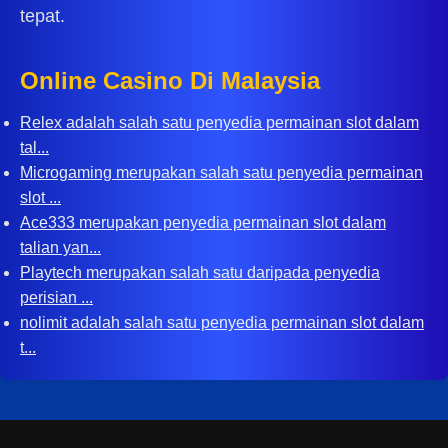
tepat.
Online Casino Di Malaysia
Relex adalah salah satu penyedia permainan slot dalam
tal...
Microgaming merupakan salah satu penyedia permainan
slot ...
Ace333 merupakan penyedia permainan slot dalam
talian yan...
Playtech merupakan salah satu daripada penyedia
perisian ...
nolimit adalah salah satu penyedia permainan slot dalam
t...