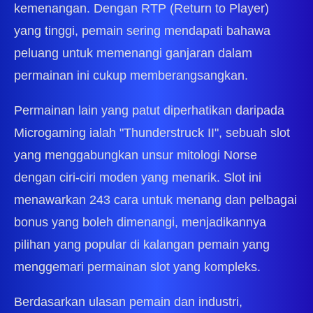
kemenangan. Dengan RTP (Return to Player)
yang tinggi, pemain sering mendapati bahawa
peluang untuk memenangi ganjaran dalam
permainan ini cukup memberangsangkan.
Permainan lain yang patut diperhatikan daripada
Microgaming ialah "Thunderstruck II", sebuah slot
yang menggabungkan unsur mitologi Norse
dengan ciri-ciri moden yang menarik. Slot ini
menawarkan 243 cara untuk menang dan pelbagai
bonus yang boleh dimenangi, menjadikannya
pilihan yang popular di kalangan pemain yang
menggemari permainan slot yang kompleks.
Berdasarkan ulasan pemain dan industri,