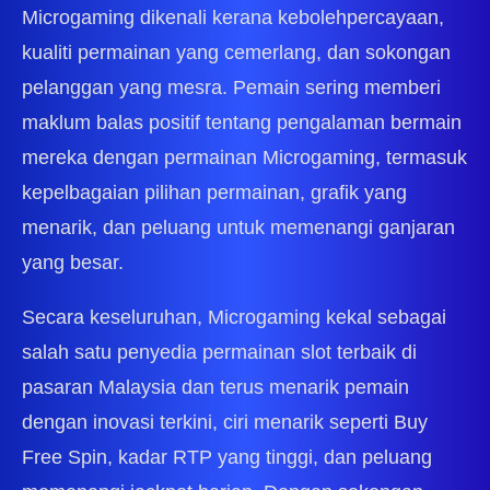
Microgaming dikenali kerana kebolehpercayaan,
kualiti permainan yang cemerlang, dan sokongan
pelanggan yang mesra. Pemain sering memberi
maklum balas positif tentang pengalaman bermain
mereka dengan permainan Microgaming, termasuk
kepelbagaian pilihan permainan, grafik yang
menarik, dan peluang untuk memenangi ganjaran
yang besar.
Secara keseluruhan, Microgaming kekal sebagai
salah satu penyedia permainan slot terbaik di
pasaran Malaysia dan terus menarik pemain
dengan inovasi terkini, ciri menarik seperti Buy
Free Spin, kadar RTP yang tinggi, dan peluang