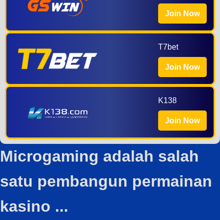
Join Now
T7bet
Join Now
K138
Join Now
Microgaming adalah salah
satu pembangun permainan
kasino ...