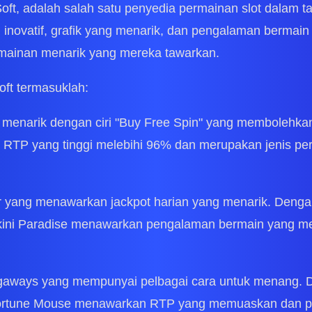
oft, adalah salah satu penyedia permainan slot dalam t
 inovatif, grafik yang menarik, dan pengalaman berma
rmainan menarik yang mereka tawarkan.
oft termasuklah:
ng menarik dengan ciri "Buy Free Spin" yang membolehk
i RTP yang tinggi melebihi 96% dan merupakan jenis pe
ular yang menawarkan jackpot harian yang menarik. Deng
ikini Paradise menawarkan pengalaman bermain yang 
egaways yang mempunyai pelbagai cara untuk menang. 
Fortune Mouse menawarkan RTP yang memuaskan dan pe