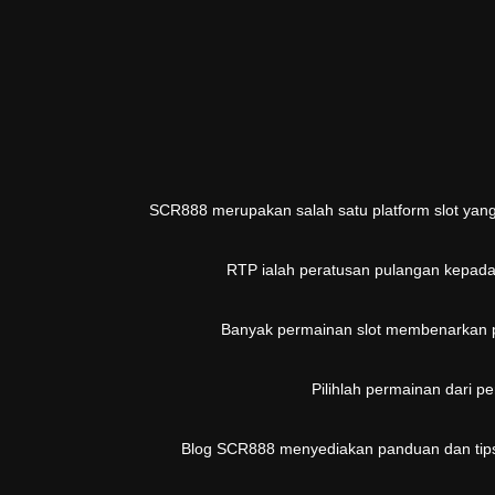
SCR888 merupakan salah satu platform slot yang p
RTP ialah peratusan pulangan kepada
Banyak permainan slot membenarkan p
Pilihlah permainan dari p
Blog SCR888 menyediakan panduan dan tip