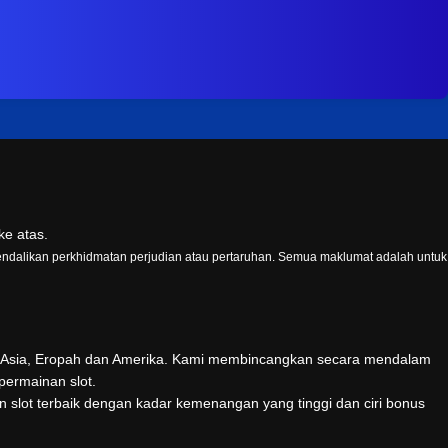
ke atas.
endalikan perkhidmatan perjudian atau pertaruhan. Semua maklumat adalah untuk
ri Asia, Eropah dan Amerika. Kami membincangkan secara mendalam
permainan slot.
lot terbaik dengan kadar kemenangan yang tinggi dan ciri bonus