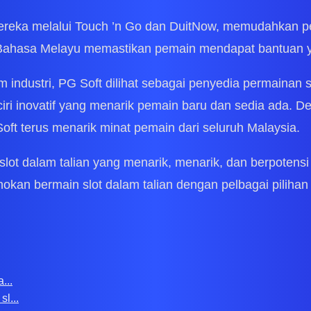
 mereka melalui Touch ’n Go dan DuitNow, memudahkan
 Bahasa Melayu memastikan pemain mendapat bantuan y
industri, PG Soft dilihat sebagai penyedia permainan s
iri inovatif yang menarik pemain baru dan sedia ada. 
t terus menarik minat pemain dari seluruh Malaysia.
slot dalam talian yang menarik, menarik, dan berpoten
kan bermain slot dalam talian dengan pelbagai pilihan
...
l...