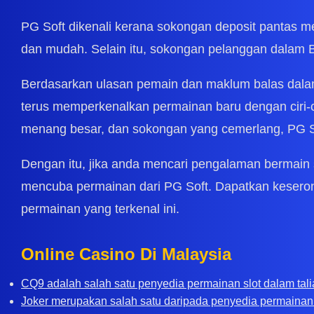
PG Soft dikenali kerana sokongan deposit pantas
dan mudah. Selain itu, sokongan pelanggan dalam
Berdasarkan ulasan pemain dan maklum balas dalam 
terus memperkenalkan permainan baru dengan ciri-c
menang besar, dan sokongan yang cemerlang, PG Sof
Dengan itu, jika anda mencari pengalaman bermain 
mencuba permainan dari PG Soft. Dapatkan keserono
permainan yang terkenal ini.
Online Casino Di Malaysia
CQ9 adalah salah satu penyedia permainan slot dalam talia
Joker merupakan salah satu daripada penyedia permainan s