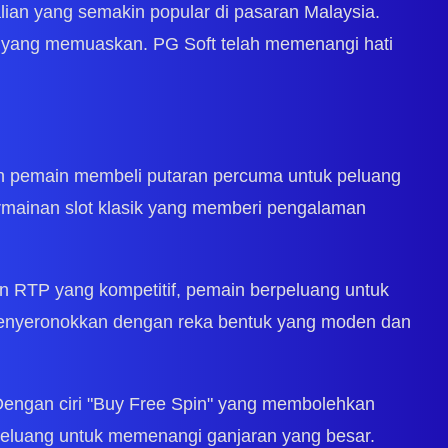
alian yang semakin popular di pasaran Malaysia.
in yang memuaskan. PG Soft telah memenangi hati
an pemain membeli putaran percuma untuk peluang
rmainan slot klasik yang memberi pengalaman
an RTP yang kompetitif, pemain berpeluang untuk
menyeronokkan dengan reka bentuk yang moden dan
Dengan ciri "Buy Free Spin" yang membolehkan
luang untuk memenangi ganjaran yang besar.