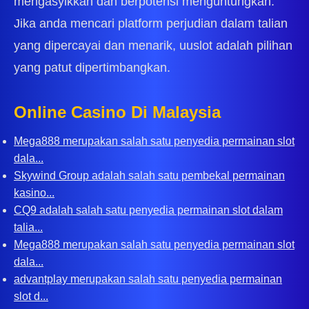
mengasyikkan dan berpotensi menguntungkan.
Jika anda mencari platform perjudian dalam talian
yang dipercayai dan menarik, uuslot adalah pilihan
yang patut dipertimbangkan.
Online Casino Di Malaysia
Mega888 merupakan salah satu penyedia permainan slot
dala...
Skywind Group adalah salah satu pembekal permainan
kasino...
CQ9 adalah salah satu penyedia permainan slot dalam
talia...
Mega888 merupakan salah satu penyedia permainan slot
dala...
advantplay merupakan salah satu penyedia permainan
slot d...