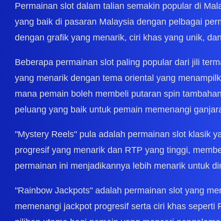
Permainan slot dalam talian semakin popular di Mala
yang baik di pasaran Malaysia dengan pelbagai pe
dengan grafik yang menarik, ciri khas yang unik, d
Beberapa permainan slot paling popular dari jili te
yang menarik dengan tema oriental yang menampilka
mana pemain boleh membeli putaran spin tambahan 
peluang yang baik untuk pemain memenangi ganjar
"Mystery Reels" pula adalah permainan slot klasik
progresif yang menarik dan RTP yang tinggi, member
permainan ini menjadikannya lebih menarik untuk d
"Rainbow Jackpots" adalah permainan slot yang me
memenangi jackpot progresif serta ciri khas seper