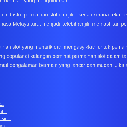
an bermain yang menghiburkan.
ndustri, permainan slot dari jili dikenali kerana reka 
sa Melayu turut menjadi kelebihan jili, memastikan 
inan slot yang menarik dan mengasyikkan untuk pemain d
n yang popular di kalangan peminat permainan slot dalam 
mati pengalaman bermain yang lancar dan mudah. Jika 
...
l...
sin...
m...