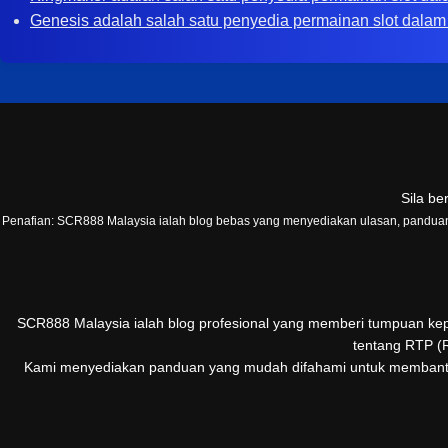
Genesis adalah salah satu penyedia permainan slot dalam t
Sila be
Penafian: SCR888 Malaysia ialah blog bebas yang menyediakan ulasan, panduan 
SCR888 Malaysia ialah blog profesional yang memberi tumpuan ke
tentang RTP (R
Kami menyediakan panduan yang mudah difahami untuk membantu p