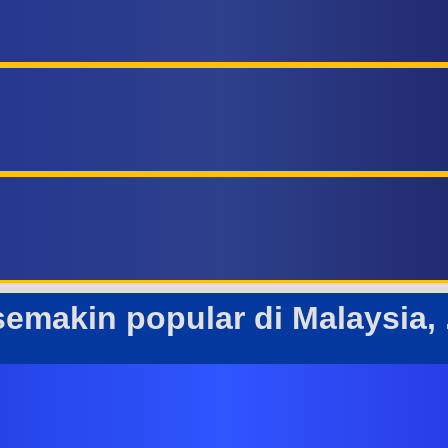
emakin popular di Malaysia, .