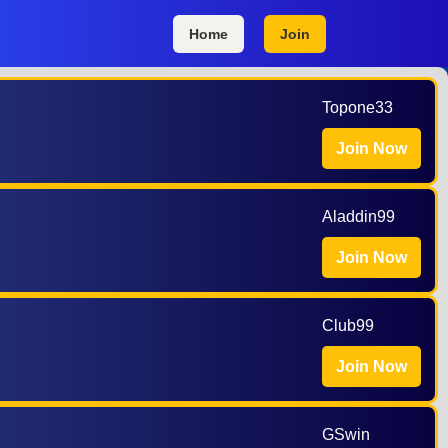
Home
Join
Topone33
Join Now
Aladdin99
Join Now
Club99
Join Now
GSwin