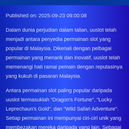
Published on: 2025-09-23 09:00:08
Dalam dunia perjudian dalam talian, uuslot telah
menjadi antara penyedia permainan slot yang
popular di Malaysia. Dikenali dengan pelbagai
permainan yang menarik dan inovatif, uuslot telah
memenangi hati ramai pemain dengan reputasinya
yang kukuh di pasaran Malaysia.
Antara permainan slot paling popular daripada
uuslot termasuklah "Dragon's Fortune", "Lucky
Leprechaun's Gold", dan "Wild Safari Adventure".
Setiap permainan ini mempunyai ciri-ciri unik yang
membezakan mereka daripada yang lain. Sebagai