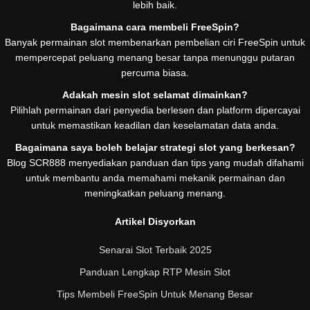
lebih baik.
Bagaimana cara membeli FreeSpin?
Banyak permainan slot membenarkan pembelian ciri FreeSpin untuk
mempercepat peluang menang besar tanpa menunggu putaran
percuma biasa.
Adakah mesin slot selamat dimainkan?
Pilihlah permainan dari penyedia berlesen dan platform dipercayai
untuk memastikan keadilan dan keselamatan data anda.
Bagaimana saya boleh belajar strategi slot yang berkesan?
Blog SCR888 menyediakan panduan dan tips yang mudah difahami
untuk membantu anda memahami mekanik permainan dan
meningkatkan peluang menang.
Artikel Disyorkan
Senarai Slot Terbaik 2025
Panduan Lengkap RTP Mesin Slot
Tips Membeli FreeSpin Untuk Menang Besar