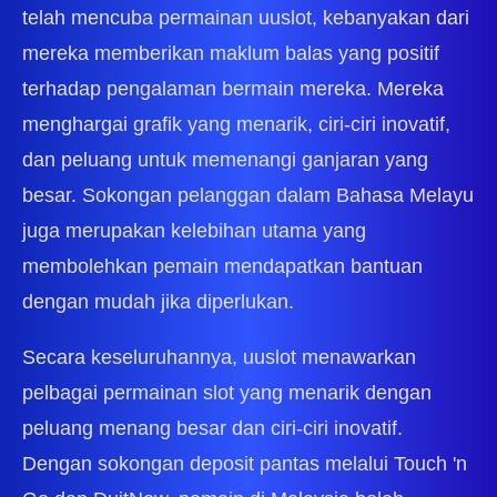
telah mencuba permainan uuslot, kebanyakan dari
mereka memberikan maklum balas yang positif
terhadap pengalaman bermain mereka. Mereka
menghargai grafik yang menarik, ciri-ciri inovatif,
dan peluang untuk memenangi ganjaran yang
besar. Sokongan pelanggan dalam Bahasa Melayu
juga merupakan kelebihan utama yang
membolehkan pemain mendapatkan bantuan
dengan mudah jika diperlukan.
Secara keseluruhannya, uuslot menawarkan
pelbagai permainan slot yang menarik dengan
peluang menang besar dan ciri-ciri inovatif.
Dengan sokongan deposit pantas melalui Touch 'n