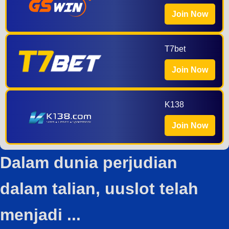
Join Now
T7bet
Join Now
K138
Join Now
Dalam dunia perjudian
dalam talian, uuslot telah
menjadi ...