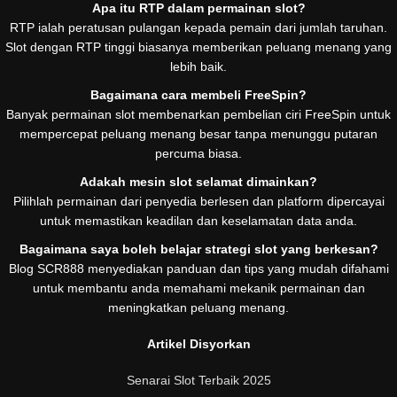
Apa itu RTP dalam permainan slot?
RTP ialah peratusan pulangan kepada pemain dari jumlah taruhan.
Slot dengan RTP tinggi biasanya memberikan peluang menang yang
lebih baik.
Bagaimana cara membeli FreeSpin?
Banyak permainan slot membenarkan pembelian ciri FreeSpin untuk
mempercepat peluang menang besar tanpa menunggu putaran
percuma biasa.
Adakah mesin slot selamat dimainkan?
Pilihlah permainan dari penyedia berlesen dan platform dipercayai
untuk memastikan keadilan dan keselamatan data anda.
Bagaimana saya boleh belajar strategi slot yang berkesan?
Blog SCR888 menyediakan panduan dan tips yang mudah difahami
untuk membantu anda memahami mekanik permainan dan
meningkatkan peluang menang.
Artikel Disyorkan
Senarai Slot Terbaik 2025