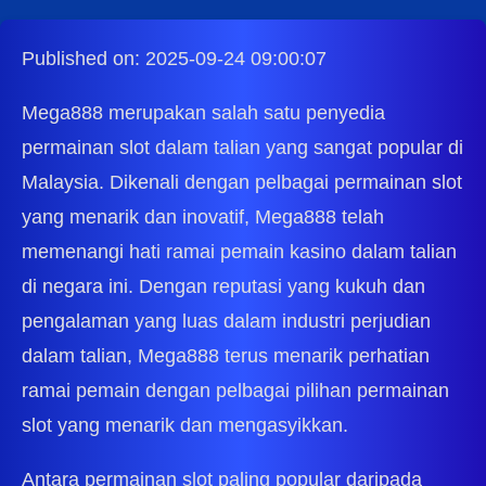
Published on: 2025-09-24 09:00:07
Mega888 merupakan salah satu penyedia
permainan slot dalam talian yang sangat popular di
Malaysia. Dikenali dengan pelbagai permainan slot
yang menarik dan inovatif, Mega888 telah
memenangi hati ramai pemain kasino dalam talian
di negara ini. Dengan reputasi yang kukuh dan
pengalaman yang luas dalam industri perjudian
dalam talian, Mega888 terus menarik perhatian
ramai pemain dengan pelbagai pilihan permainan
slot yang menarik dan mengasyikkan.
Antara permainan slot paling popular daripada