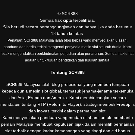
©
SCR888
Semua hak cipta terpelihara.
Sila berjudi secara bertanggungjawab dan hanya jika anda berumur
18 tahun ke atas.
Penafian: SCR888 Malaysia ialah blog bebas yang menyediakan ulasan,
panduan dan berita terkini mengenai penyedia mesin slot seluruh dunia. Kami
tidak mengendalikan perkhidmatan perjudian atau pertaruhan. Semua maklumat
adalah untuk tujuan pendidikan dan rujukan sahaja.
Tentang SCR888
SCR888 Malaysia ialah blog profesional yang memberi tumpuan
kepada dunia mesin slot global, termasuk jenama-jenama terkemuka
dari Asia, Eropah dan Amerika. Kami membincangkan secara
mendalam tentang RTP (Return to Player), strategi membeli FreeSpin,
dan inovasi terkini dalam permainan slot.
Kami menyediakan panduan yang mudah difahami untuk membantu
pemain Malaysia membuat keputusan bijak dalam memilih permainan
slot terbaik dengan kadar kemenangan yang tinggi dan ciri bonus