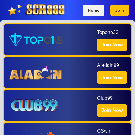
Home
Join
Topone33
Join Now
Aladdin99
Join Now
Club99
Join Now
GSwin