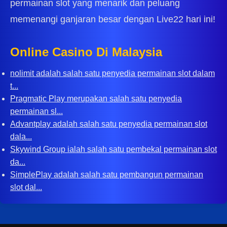
permainan slot yang menarik dan peluang
memenangi ganjaran besar dengan Live22 hari ini!
Online Casino Di Malaysia
nolimit adalah salah satu penyedia permainan slot dalam
t...
Pragmatic Play merupakan salah satu penyedia
permainan sl...
Advantplay adalah salah satu penyedia permainan slot
dala...
Skywind Group ialah salah satu pembekal permainan slot
da...
SimplePlay adalah salah satu pembangun permainan
slot dal...