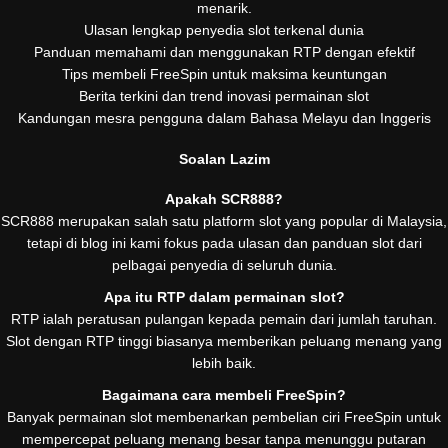
menarik.
Ulasan lengkap penyedia slot terkenal dunia
Panduan memahami dan menggunakan RTP dengan efektif
Tips membeli FreeSpin untuk maksima keuntungan
Berita terkini dan trend inovasi permainan slot
Kandungan mesra pengguna dalam Bahasa Melayu dan Inggeris
Soalan Lazim
Apakah SCR888?
SCR888 merupakan salah satu platform slot yang popular di Malaysia,
tetapi di blog ini kami fokus pada ulasan dan panduan slot dari
pelbagai penyedia di seluruh dunia.
Apa itu RTP dalam permainan slot?
RTP ialah peratusan pulangan kepada pemain dari jumlah taruhan.
Slot dengan RTP tinggi biasanya memberikan peluang menang yang
lebih baik.
Bagaimana cara membeli FreeSpin?
Banyak permainan slot membenarkan pembelian ciri FreeSpin untuk
mempercepat peluang menang besar tanpa menunggu putaran