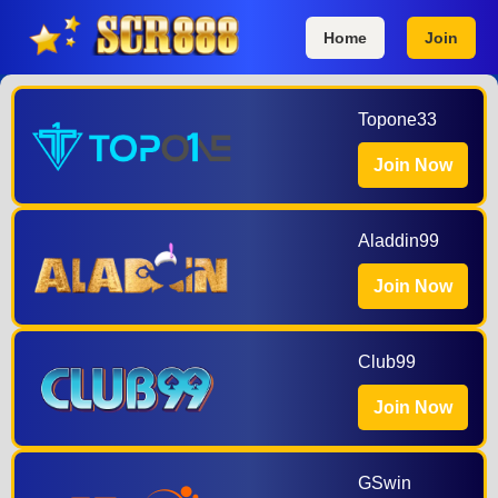
Home
Join
Topone33
Join Now
Aladdin99
Join Now
Club99
Join Now
GSwin