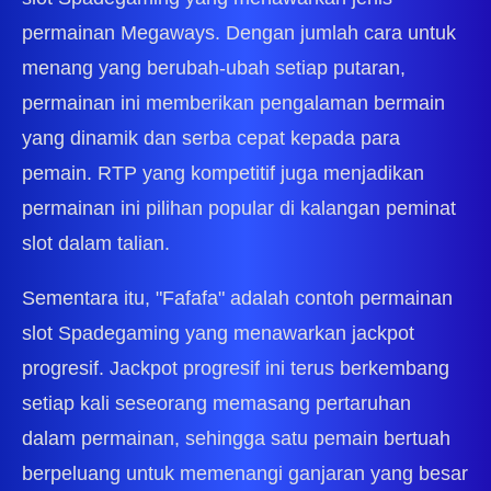
permainan Megaways. Dengan jumlah cara untuk
menang yang berubah-ubah setiap putaran,
permainan ini memberikan pengalaman bermain
yang dinamik dan serba cepat kepada para
pemain. RTP yang kompetitif juga menjadikan
permainan ini pilihan popular di kalangan peminat
slot dalam talian.
Sementara itu, "Fafafa" adalah contoh permainan
slot Spadegaming yang menawarkan jackpot
progresif. Jackpot progresif ini terus berkembang
setiap kali seseorang memasang pertaruhan
dalam permainan, sehingga satu pemain bertuah
berpeluang untuk memenangi ganjaran yang besar