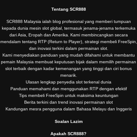
Tentang SCR888
SCR888 Malaysia ialah blog profesional yang memberi tumpuan
kepada dunia mesin slot global, termasuk jenama-jenama terkemuka
dari Asia, Eropah dan Amerika. Kami membincangkan secara
mendalam tentang RTP (Return to Player), strategi membeli FreeSpin,
dan inovasi terkini dalam permainan slot.
Kami menyediakan panduan yang mudah difahami untuk membantu
pemain Malaysia membuat keputusan bijak dalam memilih permainan
slot terbaik dengan kadar kemenangan yang tinggi dan ciri bonus
menarik.
Ulasan lengkap penyedia slot terkenal dunia
Panduan memahami dan menggunakan RTP dengan efektif
Tips membeli FreeSpin untuk maksima keuntungan
Berita terkini dan trend inovasi permainan slot
Kandungan mesra pengguna dalam Bahasa Melayu dan Inggeris
Soalan Lazim
Apakah SCR888?