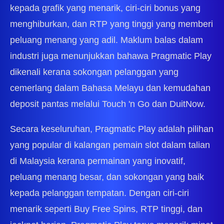
kepada grafik yang menarik, ciri-ciri bonus yang
menghiburkan, dan RTP yang tinggi yang memberi
peluang menang yang adil. Maklum balas dalam
industri juga menunjukkan bahawa Pragmatic Play
dikenali kerana sokongan pelanggan yang
cemerlang dalam Bahasa Melayu dan kemudahan
deposit pantas melalui Touch 'n Go dan DuitNow.
Secara keseluruhan, Pragmatic Play adalah pilihan
yang popular di kalangan pemain slot dalam talian
di Malaysia kerana permainan yang inovatif,
peluang menang besar, dan sokongan yang baik
kepada pelanggan tempatan. Dengan ciri-ciri
menarik seperti Buy Free Spins, RTP tinggi, dan