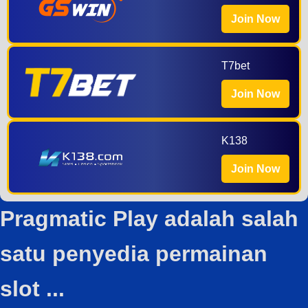
Join Now
T7bet
Join Now
K138
Join Now
Pragmatic Play adalah salah
satu penyedia permainan
slot ...