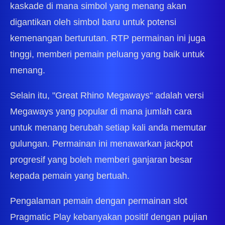
kaskade di mana simbol yang menang akan
digantikan oleh simbol baru untuk potensi
kemenangan berturutan. RTP permainan ini juga
tinggi, memberi pemain peluang yang baik untuk
menang.
Selain itu, "Great Rhino Megaways" adalah versi
Megaways yang popular di mana jumlah cara
untuk menang berubah setiap kali anda memutar
gulungan. Permainan ini menawarkan jackpot
progresif yang boleh memberi ganjaran besar
kepada pemain yang bertuah.
Pengalaman pemain dengan permainan slot
Pragmatic Play kebanyakan positif dengan pujian