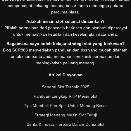
mempercepat peluang menang besar tanpa menunggu putaran
percuma biasa.
Adakah mesin slot selamat dimainkan?
Pilihlah permainan dari penyedia berlesen dan platform dipercayai
untuk memastikan keadilan dan keselamatan data anda.
Bagaimana saya boleh belajar strategi slot yang berkesan?
Blog SCR888 menyediakan panduan dan tips yang mudah difahami
untuk membantu anda memahami mekanik permainan dan
meningkatkan peluang menang.
Artikel Disyorkan
Senarai Slot Terbaik 2025
Panduan Lengkap RTP Mesin Slot
Tips Membeli FreeSpin Untuk Menang Besar
Strategi Menang Mesin Slot Teruji
Berita & Inovasi Terbaru Dalam Dunia Slot