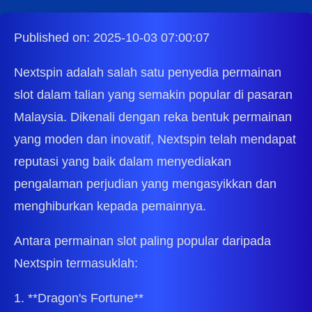
Published on: 2025-10-03 07:00:07
Nextspin adalah salah satu penyedia permainan
slot dalam talian yang semakin popular di pasaran
Malaysia. Dikenali dengan reka bentuk permainan
yang moden dan inovatif, Nextspin telah mendapat
reputasi yang baik dalam menyediakan
pengalaman perjudian yang mengasyikkan dan
menghiburkan kepada pemainnya.
Antara permainan slot paling popular daripada
Nextspin termasuklah:
1. **Dragon's Fortune**