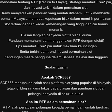
mendalam tentang RTP (Return to Player), strategi membeli FreeSpin,
dan inovasi terkini dalam permainan slot.
Kami menyediakan panduan yang mudah difahami untuk membantu
pemain Malaysia membuat keputusan bijak dalam memilih permainan
slot terbaik dengan kadar kemenangan yang tinggi dan ciri bonus
menarik.
Ulasan lengkap penyedia slot terkenal dunia
Panduan memahami dan menggunakan RTP dengan efektif
Tips membeli FreeSpin untuk maksima keuntungan
Berita terkini dan trend inovasi permainan slot
Kandungan mesra pengguna dalam Bahasa Melayu dan Inggeris
Soalan Lazim
Apakah SCR888?
SCR888 merupakan salah satu platform slot yang popular di Malaysia,
tetapi di blog ini kami fokus pada ulasan dan panduan slot dari
pelbagai penyedia di seluruh dunia.
Apa itu RTP dalam permainan slot?
RTP ialah peratusan pulangan kepada pemain dari jumlah taruhan.