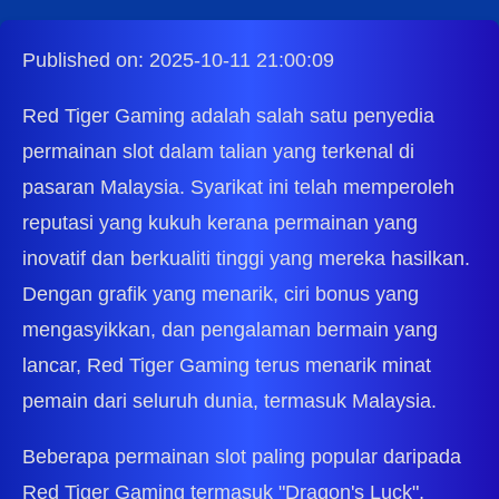
Published on: 2025-10-11 21:00:09
Red Tiger Gaming adalah salah satu penyedia
permainan slot dalam talian yang terkenal di
pasaran Malaysia. Syarikat ini telah memperoleh
reputasi yang kukuh kerana permainan yang
inovatif dan berkualiti tinggi yang mereka hasilkan.
Dengan grafik yang menarik, ciri bonus yang
mengasyikkan, dan pengalaman bermain yang
lancar, Red Tiger Gaming terus menarik minat
pemain dari seluruh dunia, termasuk Malaysia.
Beberapa permainan slot paling popular daripada
Red Tiger Gaming termasuk "Dragon's Luck",