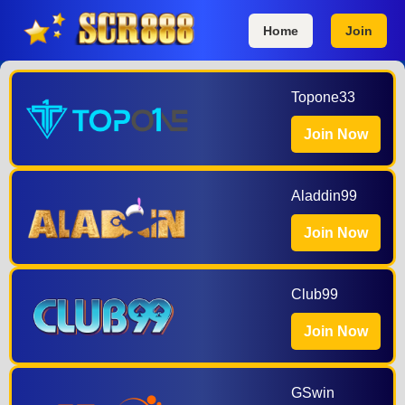
Home
Join
Topone33
Join Now
Aladdin99
Join Now
Club99
Join Now
GSwin