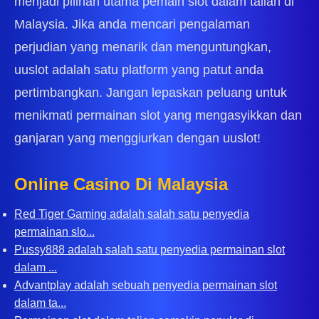
menjadi pilihan utama pemain slot dalam talian di
Malaysia. Jika anda mencari pengalaman
perjudian yang menarik dan menguntungkan,
uuslot adalah satu platform yang patut anda
pertimbangkan. Jangan lepaskan peluang untuk
menikmati permainan slot yang mengasyikkan dan
ganjaran yang menggiurkan dengan uuslot!
Online Casino Di Malaysia
Red Tiger Gaming adalah salah satu penyedia
permainan slo...
Pussy888 adalah salah satu penyedia permainan slot
dalam ...
Advantplay adalah sebuah penyedia permainan slot
dalam ta...