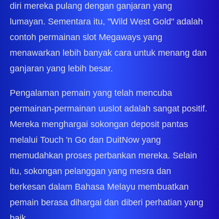
diri mereka pulang dengan ganjaran yang
lumayan. Sementara itu, "Wild West Gold" adalah
contoh permainan slot Megaways yang
menawarkan lebih banyak cara untuk menang dan
ganjaran yang lebih besar.
Pengalaman pemain yang telah mencuba
permainan-permainan uuslot adalah sangat positif.
Mereka menghargai sokongan deposit pantas
melalui Touch 'n Go dan DuitNow yang
memudahkan proses perbankan mereka. Selain
itu, sokongan pelanggan yang mesra dan
berkesan dalam Bahasa Melayu membuatkan
pemain berasa dihargai dan diberi perhatian yang
baik.