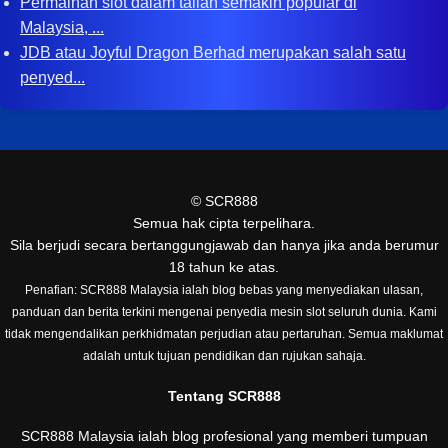
Permainan slot dalam talian semakin popular di
Malaysia, ...
JDB atau Joyful Dragon Berhad merupakan salah satu
penyed...
©
SCR888
Semua hak cipta terpelihara.
Sila berjudi secara bertanggungjawab dan hanya jika anda berumur
18 tahun ke atas.
Penafian: SCR888 Malaysia ialah blog bebas yang menyediakan ulasan,
panduan dan berita terkini mengenai penyedia mesin slot seluruh dunia. Kami
tidak mengendalikan perkhidmatan perjudian atau pertaruhan. Semua maklumat
adalah untuk tujuan pendidikan dan rujukan sahaja.
Tentang SCR888
SCR888 Malaysia ialah blog profesional yang memberi tumpuan