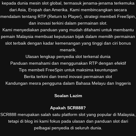
kepada dunia mesin slot global, termasuk jenama-jenama terkemuka
dari Asia, Eropah dan Amerika. Kami membincangkan secara
mendalam tentang RTP (Return to Player), strategi membeli FreeSpin,
dan inovasi terkini dalam permainan slot.
Kami menyediakan panduan yang mudah difahami untuk membantu
pemain Malaysia membuat keputusan bijak dalam memilih permainan
slot terbaik dengan kadar kemenangan yang tinggi dan ciri bonus
menarik.
Ulasan lengkap penyedia slot terkenal dunia
Panduan memahami dan menggunakan RTP dengan efektif
Tips membeli FreeSpin untuk maksima keuntungan
Berita terkini dan trend inovasi permainan slot
Kandungan mesra pengguna dalam Bahasa Melayu dan Inggeris
Soalan Lazim
Apakah SCR888?
SCR888 merupakan salah satu platform slot yang popular di Malaysia,
tetapi di blog ini kami fokus pada ulasan dan panduan slot dari
pelbagai penyedia di seluruh dunia.