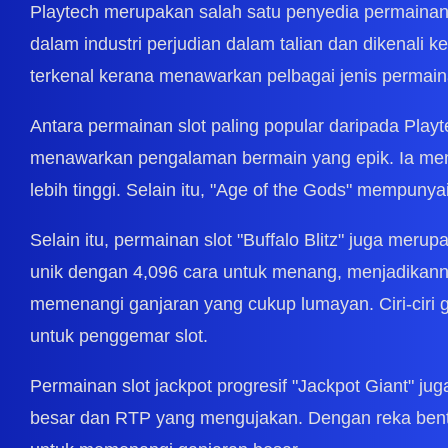
Playtech merupakan salah satu penyedia permainan sl
dalam industri perjudian dalam talian dan dikenali k
terkenal kerana menawarkan pelbagai jenis permain
Antara permainan slot paling popular daripada Playt
menawarkan pengalaman bermain yang epik. Ia mem
lebih tinggi. Selain itu, "Age of the Gods" mempu
Selain itu, permainan slot "Buffalo Blitz" juga mer
unik dengan 4,096 cara untuk menang, menjadikan
memenangi ganjaran yang cukup lumayan. Ciri-ciri 
untuk penggemar slot.
Permainan slot jackpot progresif "Jackpot Giant" ju
besar dan RTP yang mengujakan. Dengan reka bentu