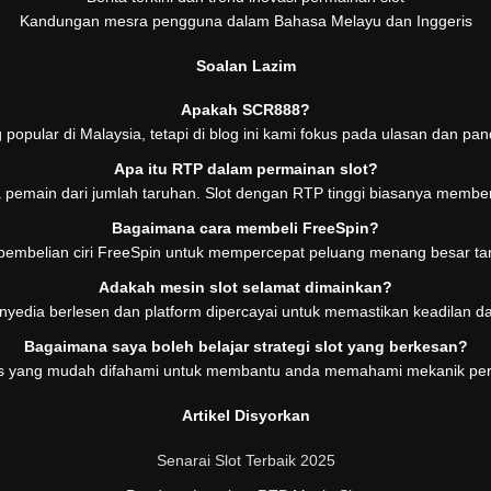
Kandungan mesra pengguna dalam Bahasa Melayu dan Inggeris
Soalan Lazim
Apakah SCR888?
opular di Malaysia, tetapi di blog ini kami fokus pada ulasan dan pand
Apa itu RTP dalam permainan slot?
 pemain dari jumlah taruhan. Slot dengan RTP tinggi biasanya member
Bagaimana cara membeli FreeSpin?
embelian ciri FreeSpin untuk mempercepat peluang menang besar t
Adakah mesin slot selamat dimainkan?
enyedia berlesen dan platform dipercayai untuk memastikan keadilan 
Bagaimana saya boleh belajar strategi slot yang berkesan?
s yang mudah difahami untuk membantu anda memahami mekanik pe
Artikel Disyorkan
Senarai Slot Terbaik 2025