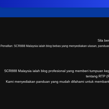
Sila be
Penafian: SCR888 Malaysia ialah blog bebas yang menyediakan ulasan, panduan 
SCR888 Malaysia ialah blog profesional yang memberi tumpuan ke
tentang RTP (R
Kami menyediakan panduan yang mudah difahami untuk membantu p