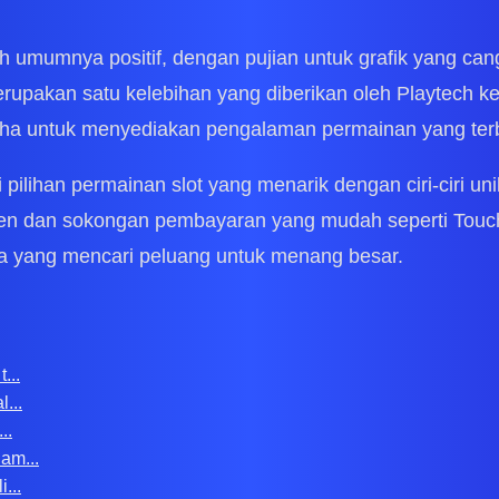
mumnya positif, dengan pujian untuk grafik yang canggih
pakan satu kelebihan yang diberikan oleh Playtech k
aha untuk menyediakan pengalaman permainan yang ter
ilihan permainan slot yang menarik dengan ciri-ciri uni
en dan sokongan pembayaran yang mudah seperti Touch 
ia yang mencari peluang untuk menang besar.
...
...
..
am...
...