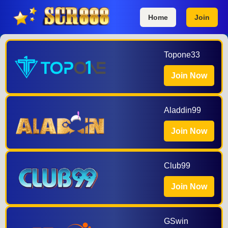
Home
Join
Topone33
Join Now
Aladdin99
Join Now
Club99
Join Now
GSwin