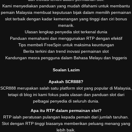
Kami menyediakan panduan yang mudah difahami untuk membantu
pemain Malaysia membuat keputusan bijak dalam memilih permainan
slot terbaik dengan kadar kemenangan yang tinggi dan ciri bonus
menarik.
Ulasan lengkap penyedia slot terkenal dunia
Panduan memahami dan menggunakan RTP dengan efektif
Tips membeli FreeSpin untuk maksima keuntungan
Berita terkini dan trend inovasi permainan slot
Kandungan mesra pengguna dalam Bahasa Melayu dan Inggeris
Soalan Lazim
Apakah SCR888?
SCR888 merupakan salah satu platform slot yang popular di Malaysia,
tetapi di blog ini kami fokus pada ulasan dan panduan slot dari
pelbagai penyedia di seluruh dunia.
Apa itu RTP dalam permainan slot?
RTP ialah peratusan pulangan kepada pemain dari jumlah taruhan.
Slot dengan RTP tinggi biasanya memberikan peluang menang yang
lebih baik.