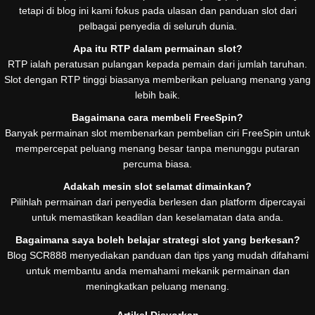
tetapi di blog ini kami fokus pada ulasan dan panduan slot dari
pelbagai penyedia di seluruh dunia.
Apa itu RTP dalam permainan slot?
RTP ialah peratusan pulangan kepada pemain dari jumlah taruhan.
Slot dengan RTP tinggi biasanya memberikan peluang menang yang
lebih baik.
Bagaimana cara membeli FreeSpin?
Banyak permainan slot membenarkan pembelian ciri FreeSpin untuk
mempercepat peluang menang besar tanpa menunggu putaran
percuma biasa.
Adakah mesin slot selamat dimainkan?
Pilihlah permainan dari penyedia berlesen dan platform dipercayai
untuk memastikan keadilan dan keselamatan data anda.
Bagaimana saya boleh belajar strategi slot yang berkesan?
Blog SCR888 menyediakan panduan dan tips yang mudah difahami
untuk membantu anda memahami mekanik permainan dan
meningkatkan peluang menang.