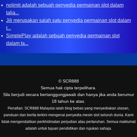
nolimit adalah sebuah penyedia permainan slot dalam
talia...
Jili merupakan salah satu penyedia permainan slot dalam
t...
SimplePlay adalah sebuah penyedia permainan slot
dalam ta...
©
SCR888
Semua hak cipta terpelihara.
Sila berjudi secara bertanggungjawab dan hanya jika anda berumur
18 tahun ke atas.
Penafian: SCR888 Malaysia ialah blog bebas yang menyediakan ulasan,
panduan dan berita terkini mengenai penyedia mesin slot seluruh dunia. Kami
tidak mengendalikan perkhidmatan perjudian atau pertaruhan. Semua maklumat
adalah untuk tujuan pendidikan dan rujukan sahaja.