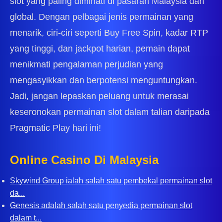
slot yang paling diminati di pasaran Malaysia dan
global. Dengan pelbagai jenis permainan yang
menarik, ciri-ciri seperti Buy Free Spin, kadar RTP
yang tinggi, dan jackpot harian, pemain dapat
menikmati pengalaman perjudian yang
mengasyikkan dan berpotensi menguntungkan.
Jadi, jangan lepaskan peluang untuk merasai
keseronokan permainan slot dalam talian daripada
Pragmatic Play hari ini!
Online Casino Di Malaysia
Skywind Group ialah salah satu pembekal permainan slot
da...
Genesis adalah salah satu penyedia permainan slot
dalam t...