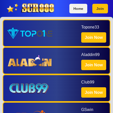
Home
Join
Topone33
Join Now
Aladdin99
Join Now
Club99
Join Now
GSwin