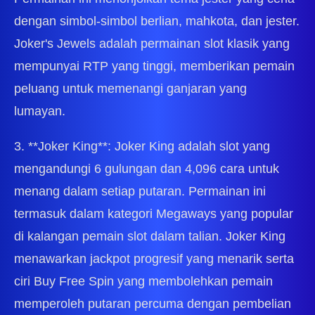
dengan simbol-simbol berlian, mahkota, dan jester.
Joker's Jewels adalah permainan slot klasik yang
mempunyai RTP yang tinggi, memberikan pemain
peluang untuk memenangi ganjaran yang
lumayan.
3. **Joker King**: Joker King adalah slot yang
mengandungi 6 gulungan dan 4,096 cara untuk
menang dalam setiap putaran. Permainan ini
termasuk dalam kategori Megaways yang popular
di kalangan pemain slot dalam talian. Joker King
menawarkan jackpot progresif yang menarik serta
ciri Buy Free Spin yang membolehkan pemain
memperoleh putaran percuma dengan pembelian