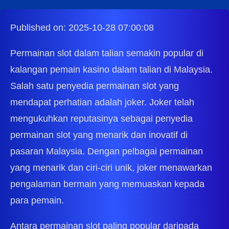
Published on: 2025-10-28 07:00:08
Permainan slot dalam talian semakin popular di
kalangan pemain kasino dalam talian di Malaysia.
Salah satu penyedia permainan slot yang
mendapat perhatian adalah joker. Joker telah
mengukuhkan reputasinya sebagai penyedia
permainan slot yang menarik dan inovatif di
pasaran Malaysia. Dengan pelbagai permainan
yang menarik dan ciri-ciri unik, joker menawarkan
pengalaman bermain yang memuaskan kepada
para pemain.
Antara permainan slot paling popular daripada