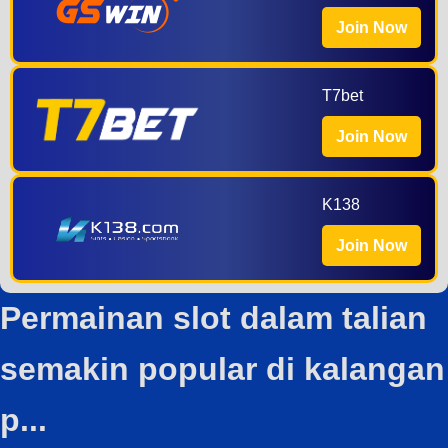
Join Now
T7bet
Join Now
K138
Join Now
Permainan slot dalam talian
semakin popular di kalangan
p...