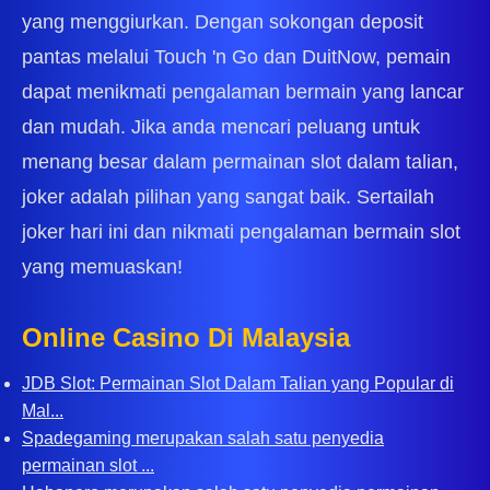
yang menggiurkan. Dengan sokongan deposit
pantas melalui Touch 'n Go dan DuitNow, pemain
dapat menikmati pengalaman bermain yang lancar
dan mudah. Jika anda mencari peluang untuk
menang besar dalam permainan slot dalam talian,
joker adalah pilihan yang sangat baik. Sertailah
joker hari ini dan nikmati pengalaman bermain slot
yang memuaskan!
Online Casino Di Malaysia
JDB Slot: Permainan Slot Dalam Talian yang Popular di
Mal...
Spadegaming merupakan salah satu penyedia
permainan slot ...