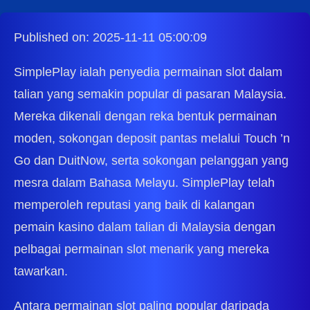
Published on: 2025-11-11 05:00:09
SimplePlay ialah penyedia permainan slot dalam
talian yang semakin popular di pasaran Malaysia.
Mereka dikenali dengan reka bentuk permainan
moden, sokongan deposit pantas melalui Touch ’n
Go dan DuitNow, serta sokongan pelanggan yang
mesra dalam Bahasa Melayu. SimplePlay telah
memperoleh reputasi yang baik di kalangan
pemain kasino dalam talian di Malaysia dengan
pelbagai permainan slot menarik yang mereka
tawarkan.
Antara permainan slot paling popular daripada