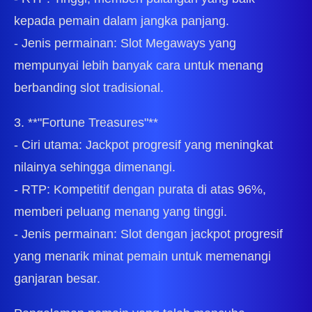
kepada pemain dalam jangka panjang.
- Jenis permainan: Slot Megaways yang
mempunyai lebih banyak cara untuk menang
berbanding slot tradisional.
3. **"Fortune Treasures"**
- Ciri utama: Jackpot progresif yang meningkat
nilainya sehingga dimenangi.
- RTP: Kompetitif dengan purata di atas 96%,
memberi peluang menang yang tinggi.
- Jenis permainan: Slot dengan jackpot progresif
yang menarik minat pemain untuk memenangi
ganjaran besar.