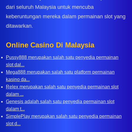
dari seluruh Malaysia untuk mencuba
keberuntungan mereka dalam permainan slot yang
ditawarkan.
Online Casino Di Malaysia
Pussy888 merupakan salah satu penyedia permainan
slot dal...
Mega888 merupakan salah satu platform permainan
kasino da...
Relex merupakan salah satu penyedia permainan slot
dalam ...
Genesis adalah salah satu penyedia permainan slot
dalam t...
SimplePlay merupakan salah satu penyedia permainan
slot d...