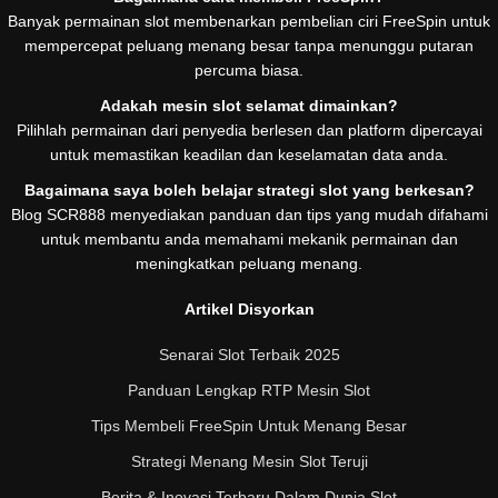
Banyak permainan slot membenarkan pembelian ciri FreeSpin untuk
mempercepat peluang menang besar tanpa menunggu putaran
percuma biasa.
Adakah mesin slot selamat dimainkan?
Pilihlah permainan dari penyedia berlesen dan platform dipercayai
untuk memastikan keadilan dan keselamatan data anda.
Bagaimana saya boleh belajar strategi slot yang berkesan?
Blog SCR888 menyediakan panduan dan tips yang mudah difahami
untuk membantu anda memahami mekanik permainan dan
meningkatkan peluang menang.
Artikel Disyorkan
Senarai Slot Terbaik 2025
Panduan Lengkap RTP Mesin Slot
Tips Membeli FreeSpin Untuk Menang Besar
Strategi Menang Mesin Slot Teruji
Berita & Inovasi Terbaru Dalam Dunia Slot