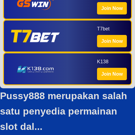
Join Now
T7bet
Join Now
K138
Join Now
Pussy888 merupakan salah
satu penyedia permainan
slot dal...