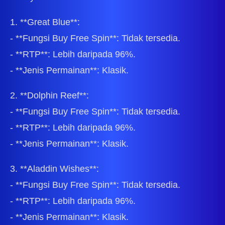
1. **Great Blue**:
- **Fungsi Buy Free Spin**: Tidak tersedia.
- **RTP**: Lebih daripada 96%.
- **Jenis Permainan**: Klasik.
2. **Dolphin Reef**:
- **Fungsi Buy Free Spin**: Tidak tersedia.
- **RTP**: Lebih daripada 96%.
- **Jenis Permainan**: Klasik.
3. **Aladdin Wishes**:
- **Fungsi Buy Free Spin**: Tidak tersedia.
- **RTP**: Lebih daripada 96%.
- **Jenis Permainan**: Klasik.