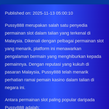
Published on: 2025-11-13 05:00:10
Pussy888 merupakan salah satu penyedia
permainan slot dalam talian yang terkenal di
Malaysia. Dikenali dengan pelbagai permainan slot
yang menarik, platform ini menawarkan
pengalaman bermain yang menghiburkan kepada
pemainnya. Dengan reputasi yang kukuh di
pasaran Malaysia, Pussy888 telah menarik
perhatian ramai pemain kasino dalam talian di
negara ini.
Antara permainan slot paling popular daripada
Pussy888 adalah: