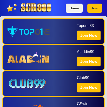
Home
Join
Topone33
Join Now
Aladdin99
Join Now
Club99
Join Now
GSwin