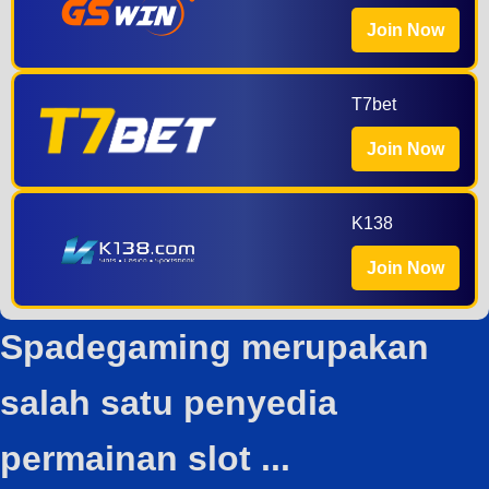
Join Now
T7bet
Join Now
K138
Join Now
Spadegaming merupakan
salah satu penyedia
permainan slot ...