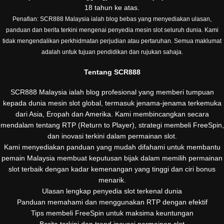
18 tahun ke atas.
Penafian: SCR888 Malaysia ialah blog bebas yang menyediakan ulasan,
panduan dan berita terkini mengenai penyedia mesin slot seluruh dunia. Kami
tidak mengendalikan perkhidmatan perjudian atau pertaruhan. Semua maklumat
adalah untuk tujuan pendidikan dan rujukan sahaja.
Tentang SCR888
SCR888 Malaysia ialah blog profesional yang memberi tumpuan
kepada dunia mesin slot global, termasuk jenama-jenama terkemuka
dari Asia, Eropah dan Amerika. Kami membincangkan secara
mendalam tentang RTP (Return to Player), strategi membeli FreeSpin,
dan inovasi terkini dalam permainan slot.
Kami menyediakan panduan yang mudah difahami untuk membantu
pemain Malaysia membuat keputusan bijak dalam memilih permainan
slot terbaik dengan kadar kemenangan yang tinggi dan ciri bonus
menarik.
Ulasan lengkap penyedia slot terkenal dunia
Panduan memahami dan menggunakan RTP dengan efektif
Tips membeli FreeSpin untuk maksima keuntungan