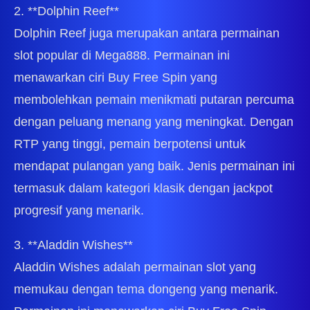
2. **Dolphin Reef**
Dolphin Reef juga merupakan antara permainan
slot popular di Mega888. Permainan ini
menawarkan ciri Buy Free Spin yang
membolehkan pemain menikmati putaran percuma
dengan peluang menang yang meningkat. Dengan
RTP yang tinggi, pemain berpotensi untuk
mendapat pulangan yang baik. Jenis permainan ini
termasuk dalam kategori klasik dengan jackpot
progresif yang menarik.
3. **Aladdin Wishes**
Aladdin Wishes adalah permainan slot yang
memukau dengan tema dongeng yang menarik.