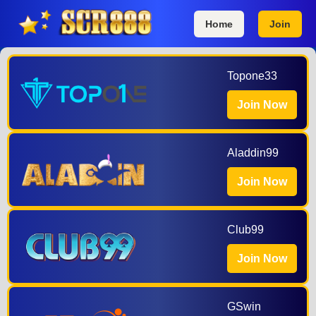
Home
Join
Topone33
Join Now
Aladdin99
Join Now
Club99
Join Now
GSwin