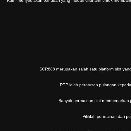
Kami menyediakan panduan yang mudah difahami untuk membantu p
SCR888 merupakan salah satu platform slot yang p
RTP ialah peratusan pulangan kepada
Banyak permainan slot membenarkan p
Pilihlah permainan dari p