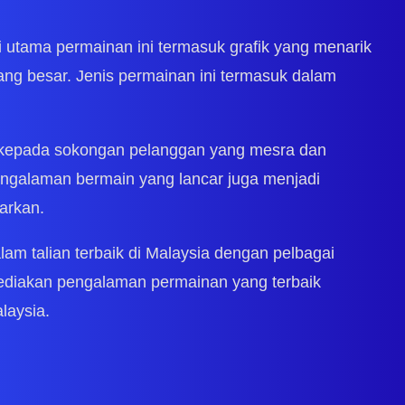
 utama permainan ini termasuk grafik yang menarik
ang besar. Jenis permainan ini termasuk dalam
a kepada sokongan pelanggan yang mesra dan
ngalaman bermain yang lancar juga menjadi
arkan.
am talian terbaik di Malaysia dengan pelbagai
nyediakan pengalaman permainan yang terbaik
laysia.