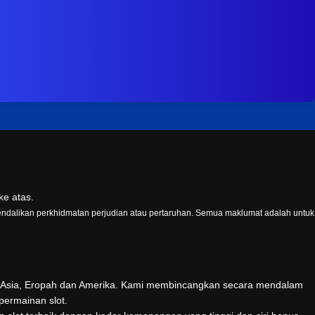
ke atas.
endalikan perkhidmatan perjudian atau pertaruhan. Semua maklumat adalah untuk
ri Asia, Eropah dan Amerika. Kami membincangkan secara mendalam
permainan slot.