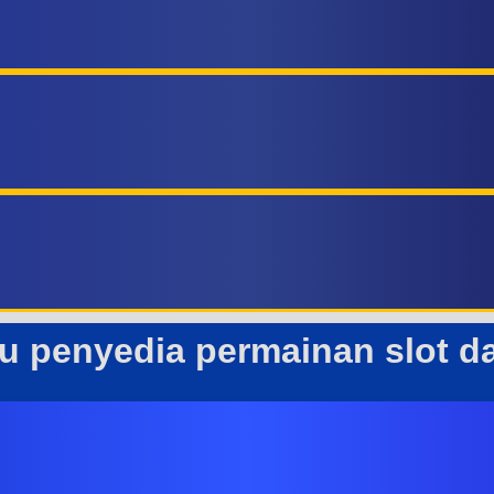
 penyedia permainan slot dal