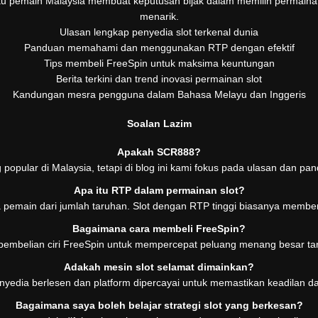
emain Malaysia membuat keputusan bijak dalam memilih permainan s
menarik.
Ulasan lengkap penyedia slot terkenal dunia
Panduan memahami dan menggunakan RTP dengan efektif
Tips membeli FreeSpin untuk maksima keuntungan
Berita terkini dan trend inovasi permainan slot
Kandungan mesra pengguna dalam Bahasa Melayu dan Inggeris
Soalan Lazim
Apakah SCR888?
opular di Malaysia, tetapi di blog ini kami fokus pada ulasan dan pand
Apa itu RTP dalam permainan slot?
 pemain dari jumlah taruhan. Slot dengan RTP tinggi biasanya member
Bagaimana cara membeli FreeSpin?
embelian ciri FreeSpin untuk mempercepat peluang menang besar t
Adakah mesin slot selamat dimainkan?
enyedia berlesen dan platform dipercayai untuk memastikan keadilan 
Bagaimana saya boleh belajar strategi slot yang berkesan?