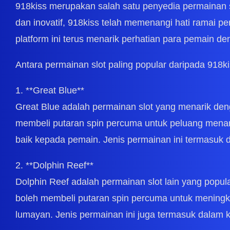
918kiss merupakan salah satu penyedia permainan sl
dan inovatif, 918kiss telah memenangi hati ramai
platform ini terus menarik perhatian para pemain de
Antara permainan slot paling popular daripada 918k
1. **Great Blue**
Great Blue adalah permainan slot yang menarik den
membeli putaran spin percuma untuk peluang menang
baik kepada pemain. Jenis permainan ini termasuk 
2. **Dolphin Reef**
Dolphin Reef adalah permainan slot lain yang popu
boleh membeli putaran spin percuma untuk mening
lumayan. Jenis permainan ini juga termasuk dalam k