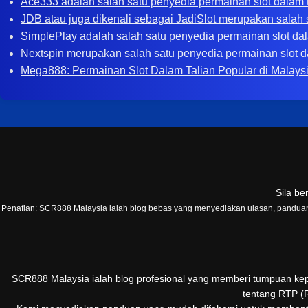
Ace333 adalah salah satu penyedia permainan slot dalam t
JDB atau juga dikenali sebagai JadiSlot merupakan salah s
SimplePlay adalah salah satu penyedia permainan slot dala
Nextspin merupakan salah satu penyedia permainan slot da
Mega888: Permainan Slot Dalam Talian Popular di Malays
Sila be
Penafian: SCR888 Malaysia ialah blog bebas yang menyediakan ulasan, panduan 
SCR888 Malaysia ialah blog profesional yang memberi tumpuan ke
tentang RTP (R