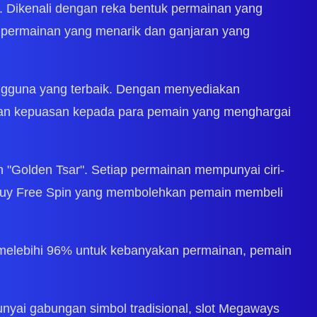
a. Dikenali dengan reka bentuk permainan yang
an permainan yang menarik dan ganjaran yang
ngguna yang terbaik. Dengan menyediakan
kan kepuasan kepada para pemain yang menghargai
n "Golden Tsar". Setiap permainan mempunyai ciri-
i Buy Free Spin yang membolehkan pemain membeli
TP melebihi 96% untuk kebanyakan permainan, pemain
nyai gabungan simbol tradisional, slot Megaways