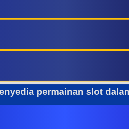
enyedia permainan slot dalam 