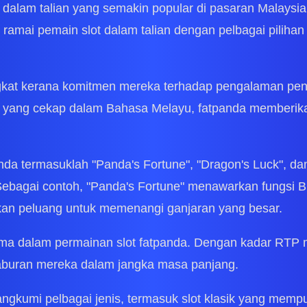
 dalam talian yang semakin popular di pasaran Malaysi
i ramai pemain slot dalam talian dengan pelbagai pilih
ingkat kerana komitmen mereka terhadap pengalaman pe
gan yang cekap dalam Bahasa Melayu, fatpanda memberi
anda termasuklah "Panda's Fortune", "Dragon's Luck", da
 Sebagai contoh, "Panda's Fortune" menawarkan fungs
kan peluang untuk memenangi ganjaran yang besar.
i utama dalam permainan slot fatpanda. Dengan kadar R
laburan mereka dalam jangka masa panjang.
ngkumi pelbagai jenis, termasuk slot klasik yang mempu