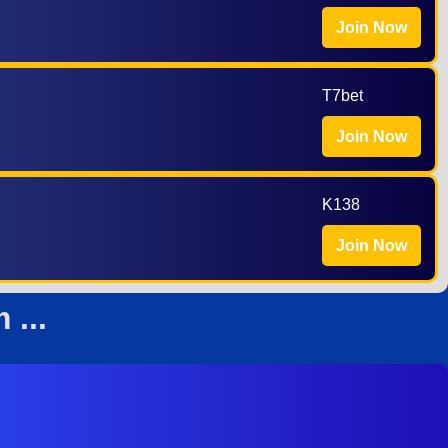
Join Now
T7bet
Join Now
K138
Join Now
...