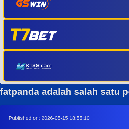
fatpanda adalah salah satu p
Published on: 2026-05-15 18:55:10