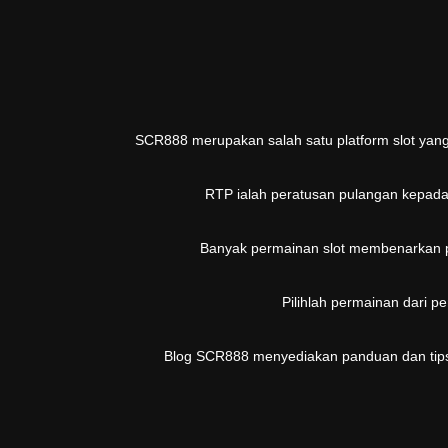
SCR888 merupakan salah satu platform slot yang p
RTP ialah peratusan pulangan kepada
Banyak permainan slot membenarkan p
Pilihlah permainan dari p
Blog SCR888 menyediakan panduan dan tip