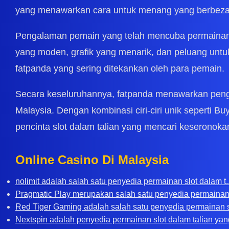
yang menawarkan cara untuk menang yang berbeza set
Pengalaman pemain yang telah mencuba permainan 
yang moden, grafik yang menarik, dan peluang unt
fatpanda yang sering ditekankan oleh para pemain.
Secara keseluruhannya, fatpanda menawarkan peng
Malaysia. Dengan kombinasi ciri-ciri unik seperti B
pencinta slot dalam talian yang mencari keseronoka
Online Casino Di Malaysia
nolimit adalah salah satu penyedia permainan slot dalam t..
Pragmatic Play merupakan salah satu penyedia permainan s
Red Tiger Gaming adalah salah satu penyedia permainan sl
Nextspin adalah penyedia permainan slot dalam talian yang