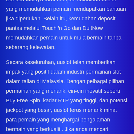
yang memudahkan pemain mendapatkan bantuan
jika diperlukan. Selain itu, kemudahan deposit
pantas melalui Touch 'n Go dan DuitNow
memudahkan pemain untuk mula bermain tanpa
sebarang kelewatan.
Secara keseluruhan, uuslot telah memberikan
impak yang positif dalam industri permainan slot
dalam talian di Malaysia. Dengan pelbagai pilihan
permainan yang menarik, ciri-ciri inovatif seperti
Buy Free Spin, kadar RTP yang tinggi, dan potensi
jackpot yang besar, uuslot terus menarik minat
para pemain yang menghargai pengalaman
bermain yang berkualiti. Jika anda mencari