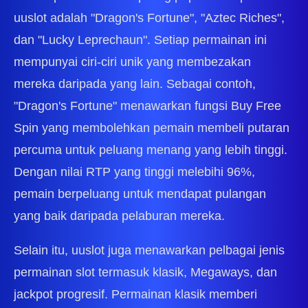
uuslot adalah "Dragon's Fortune", "Aztec Riches",
dan "Lucky Leprechaun". Setiap permainan ini
mempunyai ciri-ciri unik yang membezakan
mereka daripada yang lain. Sebagai contoh,
"Dragon's Fortune" menawarkan fungsi Buy Free
Spin yang membolehkan pemain membeli putaran
percuma untuk peluang menang yang lebih tinggi.
Dengan nilai RTP yang tinggi melebihi 96%,
pemain berpeluang untuk mendapat pulangan
yang baik daripada pelaburan mereka.
Selain itu, uuslot juga menawarkan pelbagai jenis
permainan slot termasuk klasik, Megaways, dan
jackpot progresif. Permainan klasik memberi