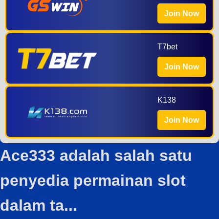
Join Now
T7bet
Join Now
K138
Join Now
Ace333 adalah salah satu
penyedia permainan slot
dalam ta...