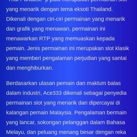
yang menarik dengan tema eksoti Thailand.
Dikenali dengan ciri-ciri permainan yang menarik
dan grafik yang menawan, permainan ini
menawarkan RTP yang memuaskan kepada
pemain. Jenis permainan ini merupakan slot klasik
yang memberi pengalaman perjudian yang santai
dan menghiburkan.
Berdasarkan ulasan pemain dan maklum balas
dalam industri, Ace333 dikenali sebagai penyedia
permainan slot yang menarik dan dipercayai di
kalangan pemain Malaysia. Pengalaman bermain
yang lancar, sokongan pelanggan dalam Bahasa
Melayu, dan peluang menang besar dengan reka