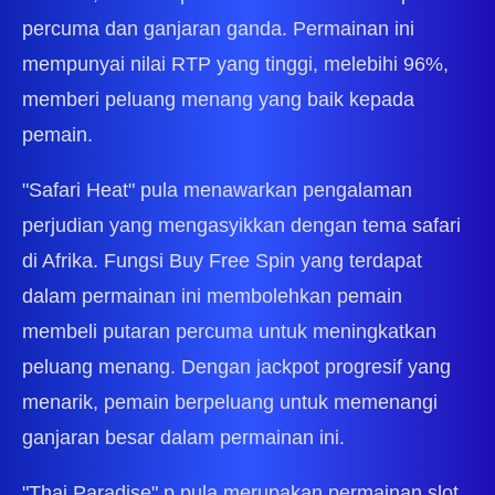
percuma dan ganjaran ganda. Permainan ini
mempunyai nilai RTP yang tinggi, melebihi 96%,
memberi peluang menang yang baik kepada
pemain.
"Safari Heat" pula menawarkan pengalaman
perjudian yang mengasyikkan dengan tema safari
di Afrika. Fungsi Buy Free Spin yang terdapat
dalam permainan ini membolehkan pemain
membeli putaran percuma untuk meningkatkan
peluang menang. Dengan jackpot progresif yang
menarik, pemain berpeluang untuk memenangi
ganjaran besar dalam permainan ini.
"Thai Paradise" p pula merupakan permainan slot