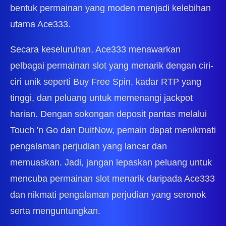
bentuk permainan yang moden menjadi kelebihan
utama Ace333.
Secara keseluruhan, Ace333 menawarkan
pelbagai permainan slot yang menarik dengan ciri-
ciri unik seperti Buy Free Spin, kadar RTP yang
tinggi, dan peluang untuk memenangi jackpot
harian. Dengan sokongan deposit pantas melalui
Touch 'n Go dan DuitNow, pemain dapat menikmati
pengalaman perjudian yang lancar dan
memuaskan. Jadi, jangan lepaskan peluang untuk
mencuba permainan slot menarik daripada Ace333
dan nikmati pengalaman perjudian yang seronok
serta menguntungkan.