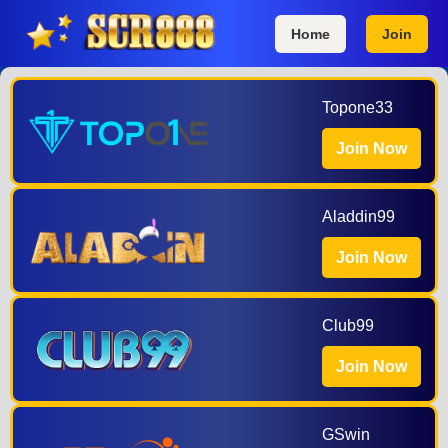
Home
Join
Topone33
Join Now
Aladdin99
Join Now
Club99
Join Now
GSwin