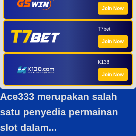
Join Now
T7bet
Join Now
K138
Join Now
Ace333 merupakan salah
satu penyedia permainan
slot dalam...