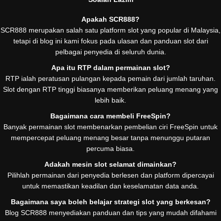
Apakah SCR888?
SCR888 merupakan salah satu platform slot yang popular di Malaysia,
tetapi di blog ini kami fokus pada ulasan dan panduan slot dari
pelbagai penyedia di seluruh dunia.
Apa itu RTP dalam permainan slot?
RTP ialah peratusan pulangan kepada pemain dari jumlah taruhan.
Slot dengan RTP tinggi biasanya memberikan peluang menang yang
lebih baik.
Bagaimana cara membeli FreeSpin?
Banyak permainan slot membenarkan pembelian ciri FreeSpin untuk
mempercepat peluang menang besar tanpa menunggu putaran
percuma biasa.
Adakah mesin slot selamat dimainkan?
Pilihlah permainan dari penyedia berlesen dan platform dipercayai
untuk memastikan keadilan dan keselamatan data anda.
Bagaimana saya boleh belajar strategi slot yang berkesan?
Blog SCR888 menyediakan panduan dan tips yang mudah difahami