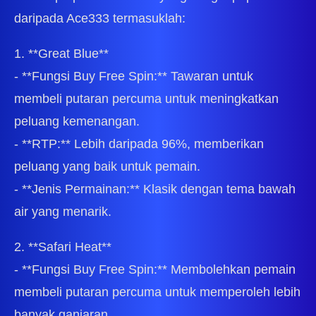
daripada Ace333 termasuklah:
1. **Great Blue**
- **Fungsi Buy Free Spin:** Tawaran untuk
membeli putaran percuma untuk meningkatkan
peluang kemenangan.
- **RTP:** Lebih daripada 96%, memberikan
peluang yang baik untuk pemain.
- **Jenis Permainan:** Klasik dengan tema bawah
air yang menarik.
2. **Safari Heat**
- **Fungsi Buy Free Spin:** Membolehkan pemain
membeli putaran percuma untuk memperoleh lebih
banyak ganjaran.