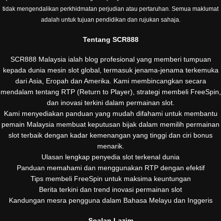
tidak mengendalikan perkhidmatan perjudian atau pertaruhan. Semua maklumat
adalah untuk tujuan pendidikan dan rujukan sahaja.
Tentang SCR888
SCR888 Malaysia ialah blog profesional yang memberi tumpuan
kepada dunia mesin slot global, termasuk jenama-jenama terkemuka
dari Asia, Eropah dan Amerika. Kami membincangkan secara
mendalam tentang RTP (Return to Player), strategi membeli FreeSpin,
dan inovasi terkini dalam permainan slot.
Kami menyediakan panduan yang mudah difahami untuk membantu
pemain Malaysia membuat keputusan bijak dalam memilih permainan
slot terbaik dengan kadar kemenangan yang tinggi dan ciri bonus
menarik.
Ulasan lengkap penyedia slot terkenal dunia
Panduan memahami dan menggunakan RTP dengan efektif
Tips membeli FreeSpin untuk maksima keuntungan
Berita terkini dan trend inovasi permainan slot
Kandungan mesra pengguna dalam Bahasa Melayu dan Inggeris
Soalan Lazim