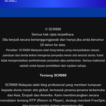
©
SCR888
Semua hak cipta terpelihara.
Sila berjudi secara bertanggungjawab dan hanya jika anda berumur
18 tahun ke atas.
Penafian: SCR888 Malaysia ialah blog bebas yang menyediakan ulasan,
panduan dan berita terkini mengenai penyedia mesin slot seluruh dunia. Kami
tidak mengendalikan perkhidmatan perjudian atau pertaruhan. Semua maklumat
adalah untuk tujuan pendidikan dan rujukan sahaja.
Tentang SCR888
SCR888 Malaysia ialah blog profesional yang memberi tumpuan
kepada dunia mesin slot global, termasuk jenama-jenama terkemuka
dari Asia, Eropah dan Amerika. Kami membincangkan secara
mendalam tentang RTP (Return to Player), strategi membeli FreeSpin,
dan inovasi terkini dalam permainan slot.