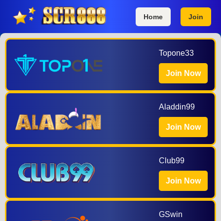
Home
Join
Topone33
Join Now
Aladdin99
Join Now
Club99
Join Now
GSwin