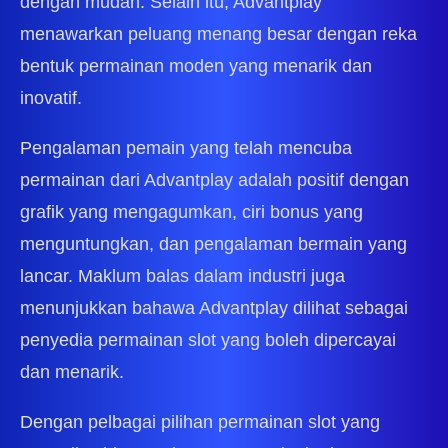
dengan mudah. Selain itu, Advantplay
menawarkan peluang menang besar dengan reka
bentuk permainan moden yang menarik dan
inovatif.
Pengalaman pemain yang telah mencuba
permainan dari Advantplay adalah positif dengan
grafik yang mengagumkan, ciri bonus yang
menguntungkan, dan pengalaman bermain yang
lancar. Maklum balas dalam industri juga
menunjukkan bahawa Advantplay dilihat sebagai
penyedia permainan slot yang boleh dipercayai
dan menarik.
Dengan pelbagai pilihan permainan slot yang