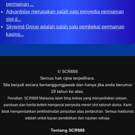
permainan ...
Advantplay merupakan salah satu penyedia permainan
slot d...
Skywind Group adalah salah satu pembekal permainan
kasino...
©
SCR888
Semua hak cipta terpelihara.
Sila berjudi secara bertanggungjawab dan hanya jika anda berumur
18 tahun ke atas.
Penafian: SCR888 Malaysia ialah blog bebas yang menyediakan ulasan,
panduan dan berita terkini mengenai penyedia mesin slot seluruh dunia. Kami
tidak mengendalikan perkhidmatan perjudian atau pertaruhan. Semua maklumat
adalah untuk tujuan pendidikan dan rujukan sahaja.
Tentang SCR888