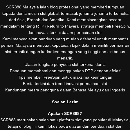
SCR888 Malaysia ialah blog profesional yang memberi tumpuan
kepada dunia mesin slot global, termasuk jenama-jenama terkemuka
dari Asia, Eropah dan Amerika. Kami membincangkan secara
mendalam tentang RTP (Return to Player), strategi membeli FreeSpin,
dan inovasi terkini dalam permainan slot.
Kami menyediakan panduan yang mudah difahami untuk membantu
pemain Malaysia membuat keputusan bijak dalam memilih permainan
slot terbaik dengan kadar kemenangan yang tinggi dan ciri bonus
menarik.
Ulasan lengkap penyedia slot terkenal dunia
Panduan memahami dan menggunakan RTP dengan efektif
Tips membeli FreeSpin untuk maksima keuntungan
Berita terkini dan trend inovasi permainan slot
Kandungan mesra pengguna dalam Bahasa Melayu dan Inggeris
Soalan Lazim
Apakah SCR888?
SCR888 merupakan salah satu platform slot yang popular di Malaysia,
tetapi di blog ini kami fokus pada ulasan dan panduan slot dari