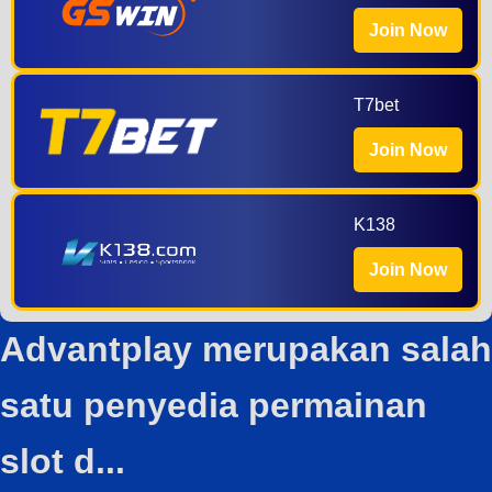
Join Now
T7bet
Join Now
K138
Join Now
Advantplay merupakan salah
satu penyedia permainan
slot d...