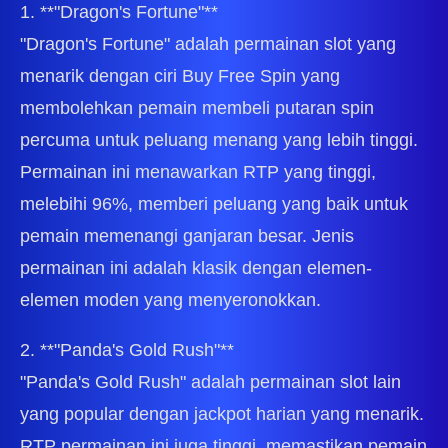
1. **"Dragon's Fortune"**
"Dragon's Fortune" adalah permainan slot yang
menarik dengan ciri Buy Free Spin yang
membolehkan pemain membeli putaran spin
percuma untuk peluang menang yang lebih tinggi.
Permainan ini menawarkan RTP yang tinggi,
melebihi 96%, memberi peluang yang baik untuk
pemain memenangi ganjaran besar. Jenis
permainan ini adalah klasik dengan elemen-
elemen moden yang menyeronokkan.
2. **"Panda's Gold Rush"**
"Panda's Gold Rush" adalah permainan slot lain
yang popular dengan jackpot harian yang menarik.
RTP permainan ini juga tinggi, memastikan pemain