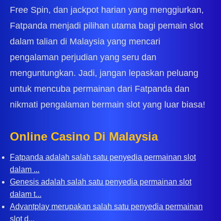
Free Spin, dan jackpot harian yang menggiurkan,
Fatpanda menjadi pilihan utama bagi pemain slot
dalam talian di Malaysia yang mencari
pengalaman perjudian yang seru dan
menguntungkan. Jadi, jangan lepaskan peluang
untuk mencuba permainan dari Fatpanda dan
nikmati pengalaman bermain slot yang luar biasa!
Online Casino Di Malaysia
Fatpanda adalah salah satu penyedia permainan slot
dalam ...
Genesis adalah salah satu penyedia permainan slot
dalam t...
Advantplay merupakan salah satu penyedia permainan
slot d...