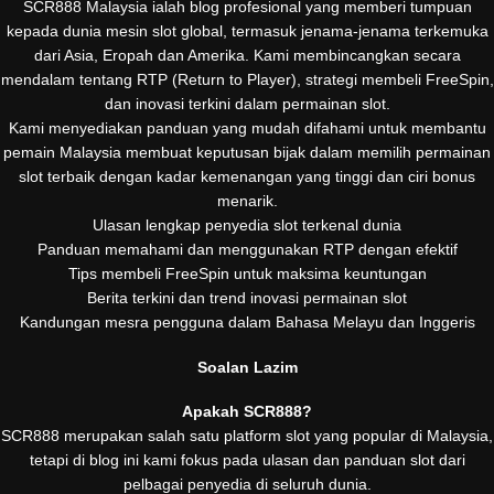
SCR888 Malaysia ialah blog profesional yang memberi tumpuan
kepada dunia mesin slot global, termasuk jenama-jenama terkemuka
dari Asia, Eropah dan Amerika. Kami membincangkan secara
mendalam tentang RTP (Return to Player), strategi membeli FreeSpin,
dan inovasi terkini dalam permainan slot.
Kami menyediakan panduan yang mudah difahami untuk membantu
pemain Malaysia membuat keputusan bijak dalam memilih permainan
slot terbaik dengan kadar kemenangan yang tinggi dan ciri bonus
menarik.
Ulasan lengkap penyedia slot terkenal dunia
Panduan memahami dan menggunakan RTP dengan efektif
Tips membeli FreeSpin untuk maksima keuntungan
Berita terkini dan trend inovasi permainan slot
Kandungan mesra pengguna dalam Bahasa Melayu dan Inggeris
Soalan Lazim
Apakah SCR888?
SCR888 merupakan salah satu platform slot yang popular di Malaysia,
tetapi di blog ini kami fokus pada ulasan dan panduan slot dari
pelbagai penyedia di seluruh dunia.