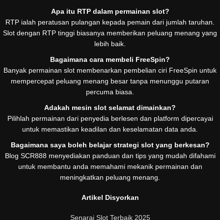
Apa itu RTP dalam permainan slot?
RTP ialah peratusan pulangan kepada pemain dari jumlah taruhan.
Slot dengan RTP tinggi biasanya memberikan peluang menang yang
lebih baik.
Bagaimana cara membeli FreeSpin?
Banyak permainan slot membenarkan pembelian ciri FreeSpin untuk
mempercepat peluang menang besar tanpa menunggu putaran
percuma biasa.
Adakah mesin slot selamat dimainkan?
Pilihlah permainan dari penyedia berlesen dan platform dipercayai
untuk memastikan keadilan dan keselamatan data anda.
Bagaimana saya boleh belajar strategi slot yang berkesan?
Blog SCR888 menyediakan panduan dan tips yang mudah difahami
untuk membantu anda memahami mekanik permainan dan
meningkatkan peluang menang.
Artikel Disyorkan
Senarai Slot Terbaik 2025