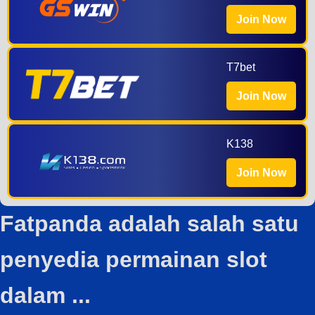
Join Now
T7bet
Join Now
K138
Join Now
Fatpanda adalah salah satu
penyedia permainan slot
dalam ...