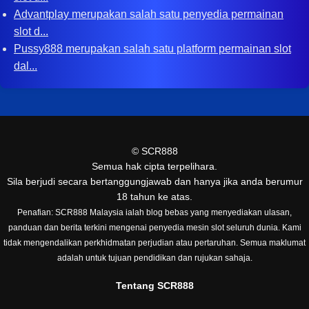
Advantplay merupakan salah satu penyedia permainan
slot d...
Pussy888 merupakan salah satu platform permainan slot
dal...
©
SCR888
Semua hak cipta terpelihara.
Sila berjudi secara bertanggungjawab dan hanya jika anda berumur
18 tahun ke atas.
Penafian: SCR888 Malaysia ialah blog bebas yang menyediakan ulasan,
panduan dan berita terkini mengenai penyedia mesin slot seluruh dunia. Kami
tidak mengendalikan perkhidmatan perjudian atau pertaruhan. Semua maklumat
adalah untuk tujuan pendidikan dan rujukan sahaja.
Tentang SCR888