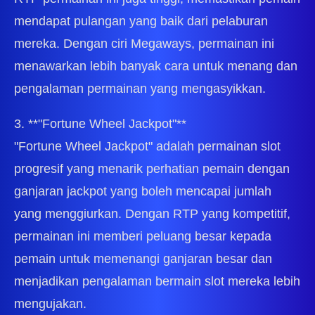
mendapat pulangan yang baik dari pelaburan
mereka. Dengan ciri Megaways, permainan ini
menawarkan lebih banyak cara untuk menang dan
pengalaman permainan yang mengasyikkan.
3. **"Fortune Wheel Jackpot"**
"Fortune Wheel Jackpot" adalah permainan slot
progresif yang menarik perhatian pemain dengan
ganjaran jackpot yang boleh mencapai jumlah
yang menggiurkan. Dengan RTP yang kompetitif,
permainan ini memberi peluang besar kepada
pemain untuk memenangi ganjaran besar dan
menjadikan pengalaman bermain slot mereka lebih
mengujakan.