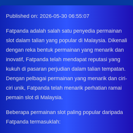
Published on: 2026-05-30 06:55:07
Fatpanda adalah salah satu penyedia permainan
slot dalam talian yang popular di Malaysia. Dikenali
dengan reka bentuk permainan yang menarik dan
inovatif, Fatpanda telah mendapat reputasi yang
kukuh di pasaran perjudian dalam talian tempatan.
Dengan pelbagai permainan yang menarik dan ciri-
ciri unik, Fatpanda telah menarik perhatian ramai
pemain slot di Malaysia.
Beberapa permainan slot paling popular daripada
Fatpanda termasuklah: