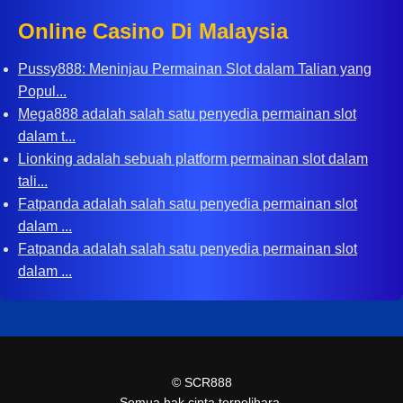
Online Casino Di Malaysia
Pussy888: Meninjau Permainan Slot dalam Talian yang
Popul...
Mega888 adalah salah satu penyedia permainan slot
dalam t...
Lionking adalah sebuah platform permainan slot dalam
tali...
Fatpanda adalah salah satu penyedia permainan slot
dalam ...
Fatpanda adalah salah satu penyedia permainan slot
dalam ...
©
SCR888
Semua hak cipta terpelihara.