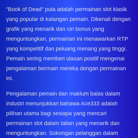
"Book of Dead" pula adalah permainan slot klasik
yang popular di kalangan pemain. Dikenali dengan
grafik yang menarik dan ciri bonus yang
menguntungkan, permainan ini menawarkan RTP
yang kompetitif dan peluang menang yang tinggi.
Pemain sering memberi ulasan positif mengenai
pengalaman bermain mereka dengan permainan
ini.
Pengalaman pemain dan maklum balas dalam
industri menunjukkan bahawa Ace333 adalah
pilihan utama bagi sesiapa yang mencari
permainan slot dalam talian yang menarik dan
menguntungkan. Sokongan pelanggan dalam