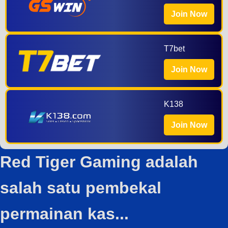
Join Now
T7bet
Join Now
K138
Join Now
Red Tiger Gaming adalah
salah satu pembekal
permainan kas...