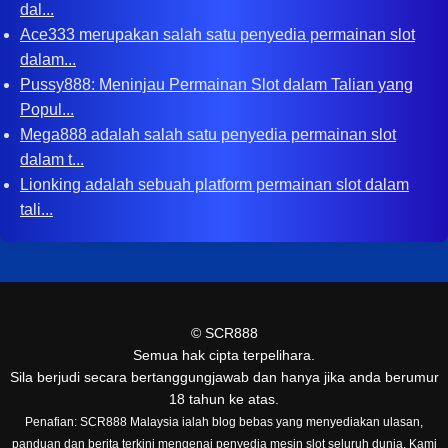
dal...
Ace333 merupakan salah satu penyedia permainan slot
dalam...
Pussy888: Meninjau Permainan Slot dalam Talian yang
Popul...
Mega888 adalah salah satu penyedia permainan slot
dalam t...
Lionking adalah sebuah platform permainan slot dalam
tali...
©
SCR888
Semua hak cipta terpelihara.
Sila berjudi secara bertanggungjawab dan hanya jika anda berumur
18 tahun ke atas.
Penafian: SCR888 Malaysia ialah blog bebas yang menyediakan ulasan,
panduan dan berita terkini mengenai penyedia mesin slot seluruh dunia. Kami