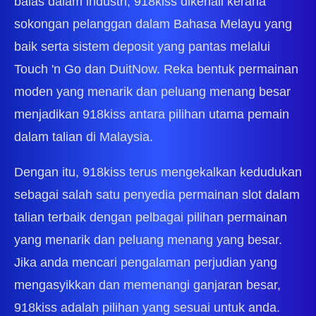
balas dalam industri, 918kiss dikenali kerana
sokongan pelanggan dalam Bahasa Melayu yang
baik serta sistem deposit yang pantas melalui
Touch 'n Go dan DuitNow. Reka bentuk permainan
moden yang menarik dan peluang menang besar
menjadikan 918kiss antara pilihan utama pemain
dalam talian di Malaysia.
Dengan itu, 918kiss terus mengekalkan kedudukan
sebagai salah satu penyedia permainan slot dalam
talian terbaik dengan pelbagai pilihan permainan
yang menarik dan peluang menang yang besar.
Jika anda mencari pengalaman perjudian yang
mengasyikkan dan memenangi ganjaran besar,
918kiss adalah pilihan yang sesuai untuk anda.