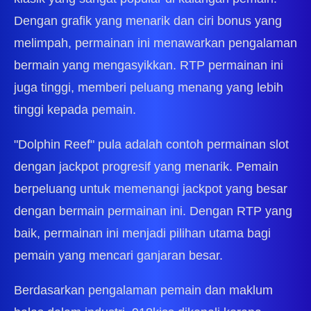
Dengan grafik yang menarik dan ciri bonus yang
melimpah, permainan ini menawarkan pengalaman
bermain yang mengasyikkan. RTP permainan ini
juga tinggi, memberi peluang menang yang lebih
tinggi kepada pemain.
"Dolphin Reef" pula adalah contoh permainan slot
dengan jackpot progresif yang menarik. Pemain
berpeluang untuk memenangi jackpot yang besar
dengan bermain permainan ini. Dengan RTP yang
baik, permainan ini menjadi pilihan utama bagi
pemain yang mencari ganjaran besar.
Berdasarkan pengalaman pemain dan maklum