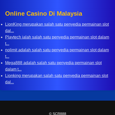
Online Casino Di Malaysia
LionKing merupakan salah satu penyedia permainan slot
dal...
Playtech ialah salah satu penyedia permainan slot dalam
t...
nolimit adalah salah satu penyedia permainan slot dalam
t...
Mega888 adalah salah satu penyedia permainan slot
dalam t...
Lionking merupakan salah satu penyedia permainan slot
dal...
©
SCR888