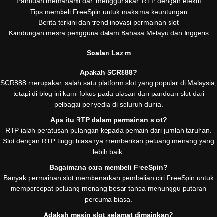
Panduan memahami dan menggunakan RTP dengan efektif
Tips membeli FreeSpin untuk maksima keuntungan
Berita terkini dan trend inovasi permainan slot
Kandungan mesra pengguna dalam Bahasa Melayu dan Inggeris
Soalan Lazim
Apakah SCR888?
SCR888 merupakan salah satu platform slot yang popular di Malaysia,
tetapi di blog ini kami fokus pada ulasan dan panduan slot dari
pelbagai penyedia di seluruh dunia.
Apa itu RTP dalam permainan slot?
RTP ialah peratusan pulangan kepada pemain dari jumlah taruhan.
Slot dengan RTP tinggi biasanya memberikan peluang menang yang
lebih baik.
Bagaimana cara membeli FreeSpin?
Banyak permainan slot membenarkan pembelian ciri FreeSpin untuk
mempercepat peluang menang besar tanpa menunggu putaran
percuma biasa.
Adakah mesin slot selamat dimainkan?