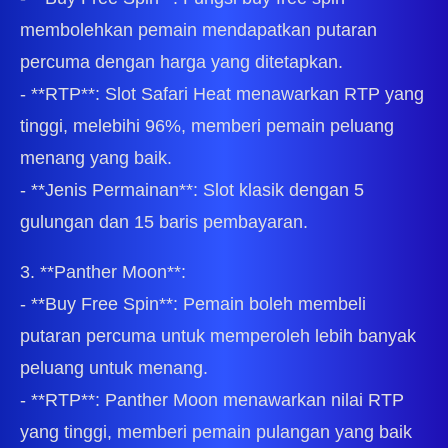
membolehkan pemain mendapatkan putaran
percuma dengan harga yang ditetapkan.
- **RTP**: Slot Safari Heat menawarkan RTP yang
tinggi, melebihi 96%, memberi pemain peluang
menang yang baik.
- **Jenis Permainan**: Slot klasik dengan 5
gulungan dan 15 baris pembayaran.
3. **Panther Moon**:
- **Buy Free Spin**: Pemain boleh membeli
putaran percuma untuk memperoleh lebih banyak
peluang untuk menang.
- **RTP**: Panther Moon menawarkan nilai RTP
yang tinggi, memberi pemain pulangan yang baik