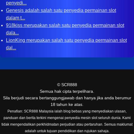
penyedi...
Genesis adalah salah satu penyedia permainan slot
dalam t...
918kiss merupakan salah satu penyedia permainan slot
dala...
LionKing merupakan salah satu penyedia permainan slot
dal...
©
SCR888
Semua hak cipta terpelihara.
Sila berjudi secara bertanggungjawab dan hanya jika anda berumur
18 tahun ke atas.
Penafian: SCR888 Malaysia ialah blog bebas yang menyediakan ulasan,
panduan dan berita terkini mengenai penyedia mesin slot seluruh dunia. Kami
tidak mengendalikan perkhidmatan perjudian atau pertaruhan. Semua maklumat
adalah untuk tujuan pendidikan dan rujukan sahaja.