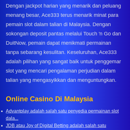
Dengan jackpot harian yang menarik dan peluang
menang besar, Ace333 terus menarik minat para
pemain slot dalam talian di Malaysia. Dengan
sokongan deposit pantas melalui Touch 'n Go dan
DuitNow, pemain dapat menikmati permainan
tanpa sebarang kesulitan. Keseluruhan, Ace333
adalah pilihan yang sangat baik untuk penggemar
slot yang mencari pengalaman perjudian dalam
talian yang mengasyikkan dan menguntungkan.
Online Casino Di Malaysia
Advantplay adalah salah satu penyedia permainan slot
dala...
JDB atau Joy of Digital Betting adalah salah satu