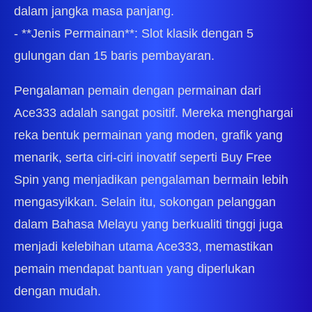
dalam jangka masa panjang.
- **Jenis Permainan**: Slot klasik dengan 5
gulungan dan 15 baris pembayaran.
Pengalaman pemain dengan permainan dari
Ace333 adalah sangat positif. Mereka menghargai
reka bentuk permainan yang moden, grafik yang
menarik, serta ciri-ciri inovatif seperti Buy Free
Spin yang menjadikan pengalaman bermain lebih
mengasyikkan. Selain itu, sokongan pelanggan
dalam Bahasa Melayu yang berkualiti tinggi juga
menjadi kelebihan utama Ace333, memastikan
pemain mendapat bantuan yang diperlukan
dengan mudah.