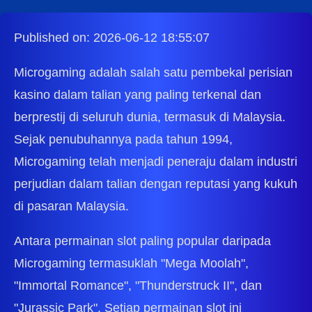
Published on: 2026-06-12 18:55:07
Microgaming adalah salah satu pembekal perisian
kasino dalam talian yang paling terkenal dan
berprestij di seluruh dunia, termasuk di Malaysia.
Sejak penubuhannya pada tahun 1994,
Microgaming telah menjadi peneraju dalam industri
perjudian dalam talian dengan reputasi yang kukuh
di pasaran Malaysia.
Antara permainan slot paling popular daripada
Microgaming termasuklah "Mega Moolah",
"Immortal Romance", "Thunderstruck II", dan
"Jurassic Park". Setiap permainan slot ini