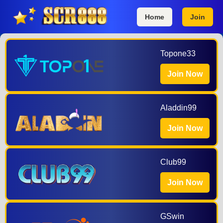
Home
Join
Topone33
Join Now
Aladdin99
Join Now
Club99
Join Now
GSwin