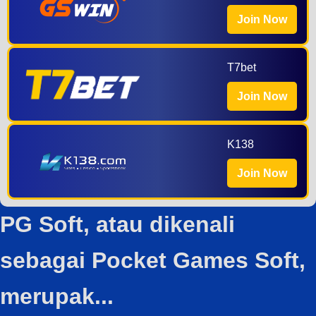
Join Now
T7bet
Join Now
K138
Join Now
PG Soft, atau dikenali
sebagai Pocket Games Soft,
merupak...