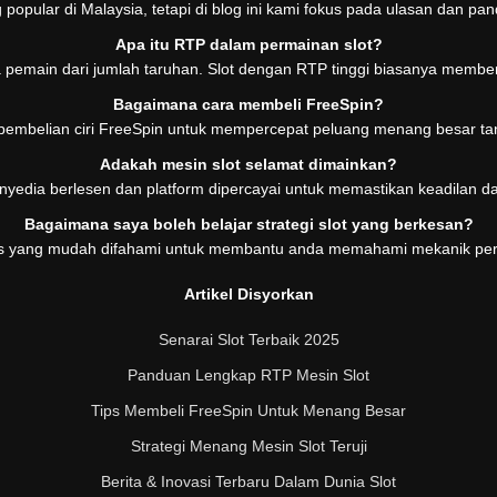
opular di Malaysia, tetapi di blog ini kami fokus pada ulasan dan pand
Apa itu RTP dalam permainan slot?
 pemain dari jumlah taruhan. Slot dengan RTP tinggi biasanya member
Bagaimana cara membeli FreeSpin?
embelian ciri FreeSpin untuk mempercepat peluang menang besar t
Adakah mesin slot selamat dimainkan?
enyedia berlesen dan platform dipercayai untuk memastikan keadilan 
Bagaimana saya boleh belajar strategi slot yang berkesan?
s yang mudah difahami untuk membantu anda memahami mekanik pe
Artikel Disyorkan
Senarai Slot Terbaik 2025
Panduan Lengkap RTP Mesin Slot
Tips Membeli FreeSpin Untuk Menang Besar
Strategi Menang Mesin Slot Teruji
Berita & Inovasi Terbaru Dalam Dunia Slot