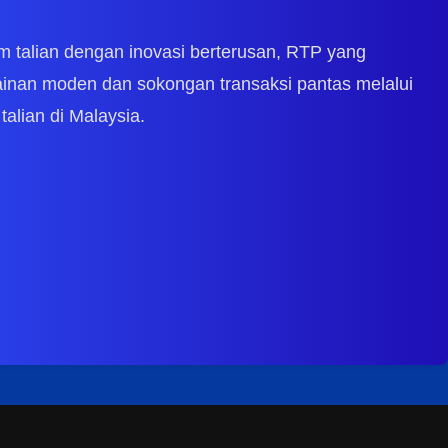
m talian dengan inovasi berterusan, RTP yang
ainan moden dan sokongan transaksi pantas melalui
alian di Malaysia.