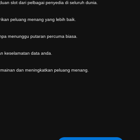
uan slot dari pelbagai penyedia di seluruh dunia.
ikan peluang menang yang lebih baik.
anpa menunggu putaran percuma biasa.
dan keselamatan data anda.
rmainan dan meningkatkan peluang menang.