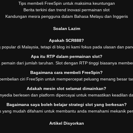
Tips membeli FreeSpin untuk maksima keuntungan
Berita terkini dan trend inovasi permainan slot
Kandungan mesra pengguna dalam Bahasa Melayu dan Inggeris
Soalan Lazim
Apakah SCR888?
opular di Malaysia, tetapi di blog ini kami fokus pada ulasan dan pand
Apa itu RTP dalam permainan slot?
 pemain dari jumlah taruhan. Slot dengan RTP tinggi biasanya member
Bagaimana cara membeli FreeSpin?
embelian ciri FreeSpin untuk mempercepat peluang menang besar t
Adakah mesin slot selamat dimainkan?
enyedia berlesen dan platform dipercayai untuk memastikan keadilan 
Bagaimana saya boleh belajar strategi slot yang berkesan?
s yang mudah difahami untuk membantu anda memahami mekanik pe
Artikel Disyorkan