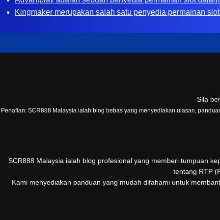
Kingmaker merupakan salah satu penyedia permainan slot 
Sila be
Penafian: SCR888 Malaysia ialah blog bebas yang menyediakan ulasan, panduan 
SCR888 Malaysia ialah blog profesional yang memberi tumpuan ke
tentang RTP (R
Kami menyediakan panduan yang mudah difahami untuk membantu p