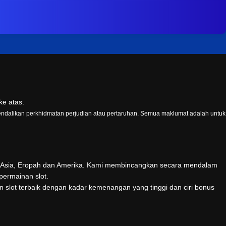
ke atas.
endalikan perkhidmatan perjudian atau pertaruhan. Semua maklumat adalah untuk
ri Asia, Eropah dan Amerika. Kami membincangkan secara mendalam
permainan slot.
lot terbaik dengan kadar kemenangan yang tinggi dan ciri bonus