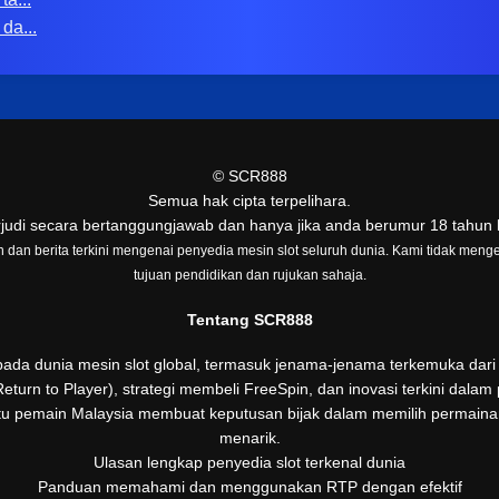
da...
©
SCR888
Semua hak cipta terpelihara.
rjudi secara bertanggungjawab dan hanya jika anda berumur 18 tahun 
dan berita terkini mengenai penyedia mesin slot seluruh dunia. Kami tidak meng
tujuan pendidikan dan rujukan sahaja.
Tentang SCR888
pada dunia mesin slot global, termasuk jenama-jenama terkemuka da
eturn to Player), strategi membeli FreeSpin, dan inovasi terkini dalam 
emain Malaysia membuat keputusan bijak dalam memilih permainan s
menarik.
Ulasan lengkap penyedia slot terkenal dunia
Panduan memahami dan menggunakan RTP dengan efektif