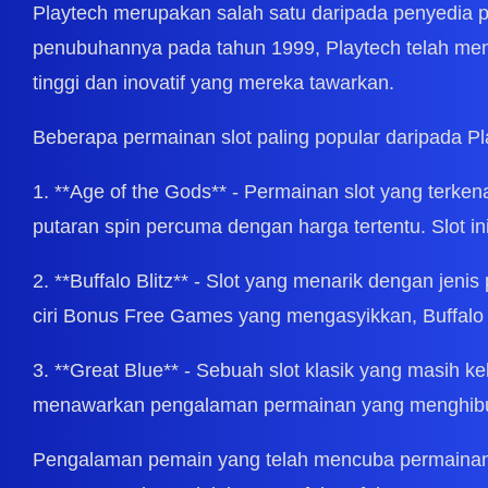
Playtech merupakan salah satu daripada penyedia pe
penubuhannya pada tahun 1999, Playtech telah menja
tinggi dan inovatif yang mereka tawarkan.
Beberapa permainan slot paling popular daripada 
1. **Age of the Gods** - Permainan slot yang terk
putaran spin percuma dengan harga tertentu. Slot 
2. **Buffalo Blitz** - Slot yang menarik dengan 
ciri Bonus Free Games yang mengasyikkan, Buffalo B
3. **Great Blue** - Sebuah slot klasik yang masih k
menawarkan pengalaman permainan yang menghibu
Pengalaman pemain yang telah mencuba permainan s