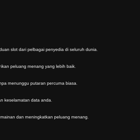
uan slot dari pelbagai penyedia di seluruh dunia.
ikan peluang menang yang lebih baik.
anpa menunggu putaran percuma biasa.
dan keselamatan data anda.
rmainan dan meningkatkan peluang menang.